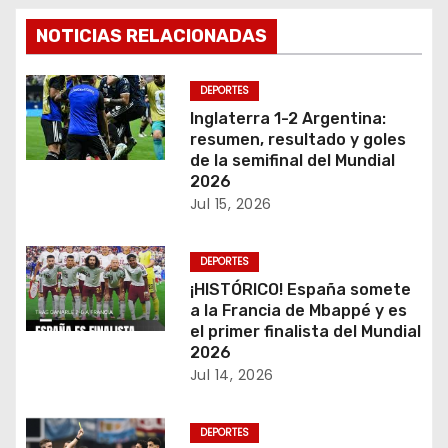
a
NOTICIAS RELACIONADAS
c
DEPORTES
i
Inglaterra 1-2 Argentina:
resumen, resultado y goles
ó
de la semifinal del Mundial
2026
n
Jul 15, 2026
d
DEPORTES
e
¡HISTÓRICO! España somete
a la Francia de Mbappé y es
e
el primer finalista del Mundial
2026
n
Jul 14, 2026
t
DEPORTES