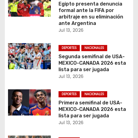
r
Egipto presenta denuncia
formal ante la FIFA por
a
arbitraje en su eliminación
ante Argentina
d
Jul 13, 2026
a
DEPORTES
NACIONALES
s
Segunda semifinal de USA-
MEXICO-CANADA 2026 esta
lista para ser jugada
Jul 13, 2026
DEPORTES
NACIONALES
Primera semifinal de USA-
MEXICO-CANADA 2026 esta
lista para ser jugada
Jul 13, 2026