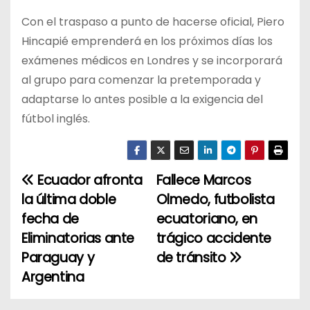
Con el traspaso a punto de hacerse oficial, Piero
Hincapié emprenderá en los próximos días los
exámenes médicos en Londres y se incorporará
al grupo para comenzar la pretemporada y
adaptarse lo antes posible a la exigencia del
fútbol inglés.
Ecuador afronta
Fallece Marcos
N
la última doble
Olmedo, futbolista
a
fecha de
ecuatoriano, en
Eliminatorias ante
trágico accidente
v
Paraguay y
de tránsito
e
Argentina
g