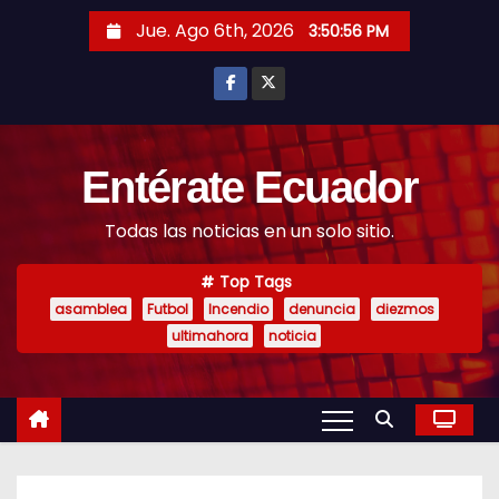
S
Jue. Ago 6th, 2026
3:50:57 PM
k
i
p
t
o
Entérate Ecuador
c
Todas las noticias en un solo sitio.
o
n
Top Tags
t
asamblea
Futbol
Incendio
denuncia
diezmos
e
ultimahora
noticia
n
t