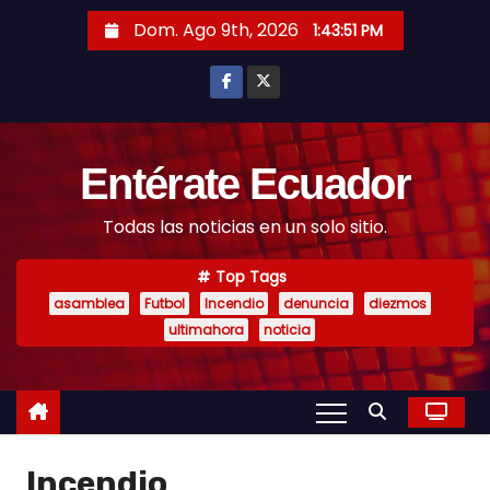
S
Dom. Ago 9th, 2026
1:43:52 PM
k
i
p
t
o
Entérate Ecuador
c
Todas las noticias en un solo sitio.
o
n
Top Tags
t
asamblea
Futbol
Incendio
denuncia
diezmos
e
ultimahora
noticia
n
t
Incendio