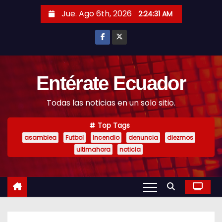
S
Jue. Ago 6th, 2026
2:24:32 AM
k
i
p
t
o
Entérate Ecuador
c
Todas las noticias en un solo sitio.
o
n
Top Tags
t
asamblea
Futbol
Incendio
denuncia
diezmos
e
ultimahora
noticia
n
t