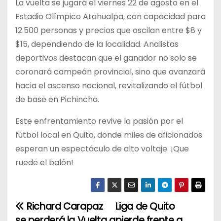
La vuelta se jugará el viernes 22 de agosto en el
Estadio Olímpico Atahualpa, con capacidad para
12.500 personas y precios que oscilan entre $8 y
$15, dependiendo de la localidad. Analistas
deportivos destacan que el ganador no solo se
coronará campeón provincial, sino que avanzará
hacia el ascenso nacional, revitalizando el fútbol
de base en Pichincha.
Este enfrentamiento revive la pasión por el
fútbol local en Quito, donde miles de aficionados
esperan un espectáculo de alto voltaje. ¡Que
ruede el balón!
Richard Carapaz
Liga de Quito
N
se perderá la Vuelta a
pierde frente a