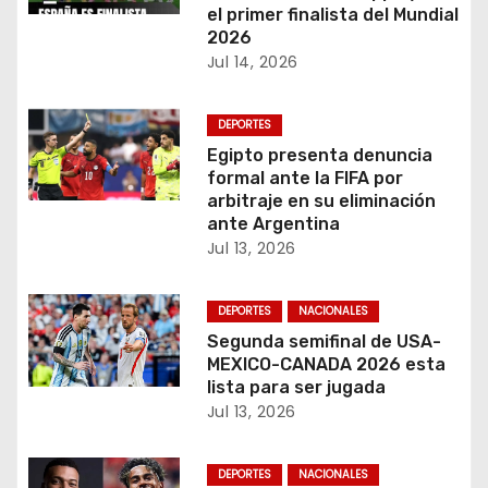
el primer finalista del Mundial
e
2026
Jul 14, 2026
n
t
DEPORTES
Egipto presenta denuncia
r
formal ante la FIFA por
arbitraje en su eliminación
a
ante Argentina
Jul 13, 2026
d
a
DEPORTES
NACIONALES
Segunda semifinal de USA-
s
MEXICO-CANADA 2026 esta
lista para ser jugada
Jul 13, 2026
DEPORTES
NACIONALES