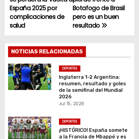
a
España 2025 por
Botafogo de Brasil
complicaciones de
pero es un buen
v
salud
resultado
e
g
NOTICIAS RELACIONADAS
a
c
DEPORTES
Inglaterra 1-2 Argentina:
i
resumen, resultado y goles
de la semifinal del Mundial
ó
2026
Jul 15, 2026
n
d
DEPORTES
¡HISTÓRICO! España somete
e
a la Francia de Mbappé y es