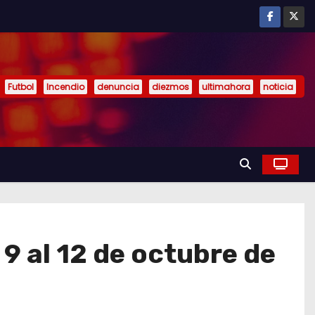
Futbol
Incendio
denuncia
diezmos
ultimahora
noticia
 9 al 12 de octubre de