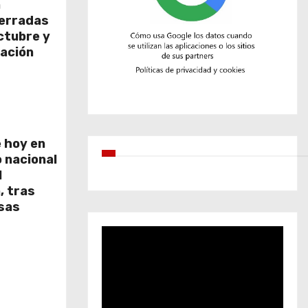
a
cerradas
octubre y
ación
 hoy en
o nacional
l
, tras
nsas