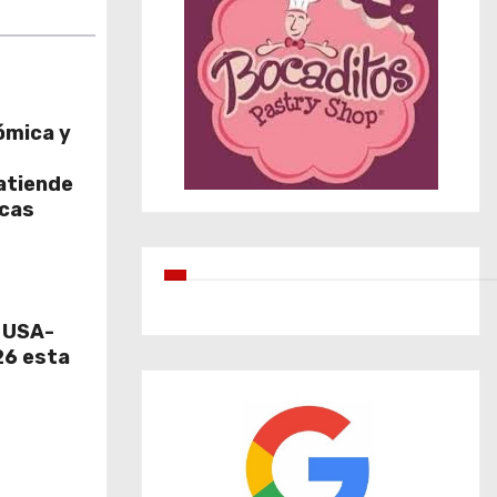
ómica y
atiende
icas
e USA-
6 esta