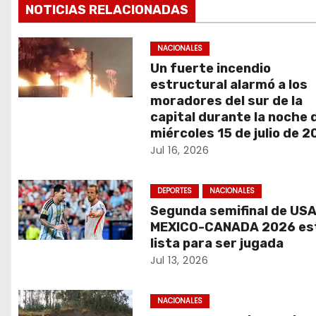
NOTICIAS RELACIONADAS
e
g
NACIONALES
Un fuerte incendio
a
estructural alarmó a los
moradores del sur de la
c
capital durante la noche 
miércoles 15 de julio de 
i
Jul 16, 2026
ó
DEPORTES
NACIONALES
n
Segunda semifinal de US
d
MEXICO-CANADA 2026 es
lista para ser jugada
e
Jul 13, 2026
e
NACIONALES