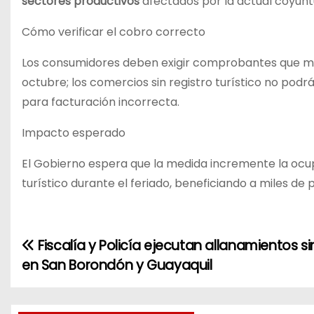
sectores productivos
afectados por la actual coyunt
Cómo verificar el cobro correcto
Los consumidores deben exigir comprobantes que muest
octubre; los comercios sin registro turístico no podrá
para facturación incorrecta.
Impacto esperado
El Gobierno espera que la medida incremente la ocu
turístico durante el feriado, beneficiando a miles de 
Fiscalía y Policía ejecutan allanamientos 
N
en San Borondón y Guayaquil
a
v