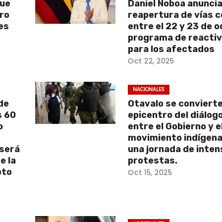
que
Daniel Noboa anunci
aro
reapertura de vías 
es
entre el 22 y 23 de 
programa de reactiv
para los afectados
Oct 22, 2025
NACIONALES
de
Otavalo se convierte
s 60
epicentro del diálog
o
entre el Gobierno y e
movimiento indígena
 será
una jornada de inte
e la
protestas.
oto
Oct 15, 2025