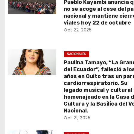
n
Pueblo Kayambi anuncia 
no se acoge al cese del p
t
nacional y mantiene cierr
viales hoy 22 de octubre
r
Oct 22, 2025
a
d
NACIONALES
Paulina Tamayo, “La Gran
a
del Ecuador”, falleció a lo
s
años en Quito tras un par
cardiorrespiratorio. Su
legado musical y cultural
homenajeado en la Casa d
Cultura y la Basílica del V
Nacional.
Oct 21, 2025