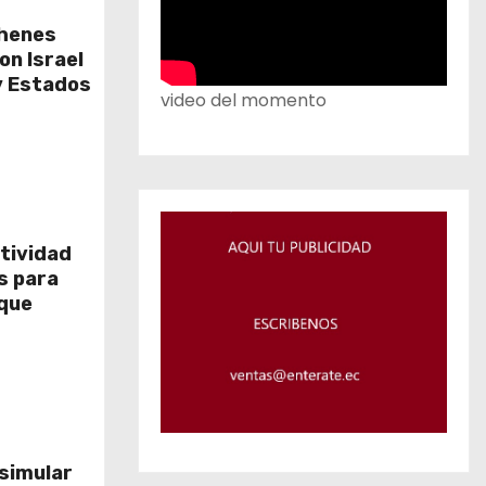
ehenes
on Israel
y Estados
video del momento
tividad
os para
que
 simular