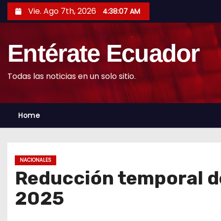
S
Vie. Ago 7th, 2026
4:38:08 AM
k
i
Entérate Ecuador
p
t
o
Todas las noticias en un solo sitio.
c
o
Home
n
t
e
n
NACIONALES
t
Reducción temporal del
2025