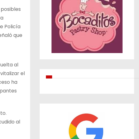
 posibles
la
e Policía
eñaló que
uelta al
italizar el
ceso ha
ipantes
to.
cudido al