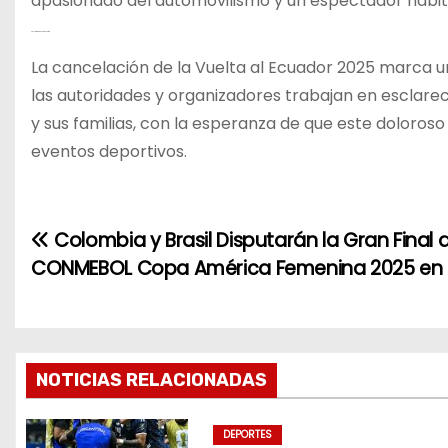
apasionado del automovilismo y un espectador habit
Un Llamado a la Reflexión
La cancelación de la Vuelta al Ecuador 2025 marca un
las autoridades y organizadores trabajan en esclarece
y sus familias, con la esperanza de que este doloroso 
eventos deportivos.
Colombia y Brasil Disputarán la Gran Final d
N
CONMEBOL Copa América Femenina 2025 en 
a
v
e
NOTICIAS RELACIONADAS
g
DEPORTES