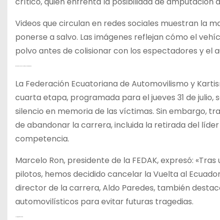
crítico, quien enfrenta la posibilidad de amputación
Videos que circulan en redes sociales muestran la m
ponerse a salvo. Las imágenes reflejan cómo el vehíc
polvo antes de colisionar con los espectadores y el 
Reacciones y Cancelación de la Competencia
La Federación Ecuatoriana de Automovilismo y Kartis
cuarta etapa, programada para el jueves 31 de julio, 
silencio en memoria de las víctimas. Sin embargo, tra
de abandonar la carrera, incluida la retirada del líd
competencia.
Marcelo Ron, presidente de la FEDAK, expresó: «Tras 
pilotos, hemos decidido cancelar la Vuelta al Ecuador 
director de la carrera, Aldo Paredes, también destacó
automovilísticos para evitar futuras tragedias.
Investigación en Curso