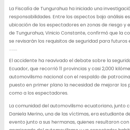
La Fiscalía de Tungurahua ha iniciado una investigac
responsabilidades. Entre los aspectos bajo análisis est
ubicación de los espectadores en zonas de riesgo y el
de Tungurahua, Vinicio Constante, confirmó que la 
se revisarán los requisitos de seguridad para futuros
Impacto en el Automovilismo Ecuatoriano
El accidente ha reavivado el debate sobre la segurid
Ecuador, que recorrió 11 provincias y casi 2,000 kilómet
automovilismo nacional con el respaldo de patrocina
puesto en primer plano la necesidad de mejorar los 
como a los espectadores.
La comunidad del automovilismo ecuatoriano, junto co
Daniela Merino, una de las víctimas, era estudiante 
evento junto a sus hermanas, quienes resultaron con he