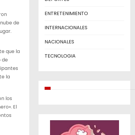
ENTRETENIMIENTO
ron
a nube de
INTERNACIONALES
ugar.
NACIONALES
te que la
TECNOLOGIA
o de
cipantes
te la
n los
ero». El
entos