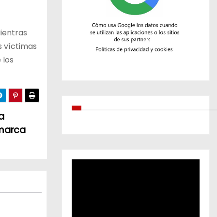
ientras
s víctimas
 los
a
marca