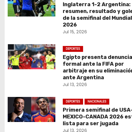
a
Inglaterra 1-2 Argentina:
resumen, resultado y gol
c
de la semifinal del Mundia
2026
i
Jul 15, 2026
ó
DEPORTES
n
Egipto presenta denunci
d
formal ante la FIFA por
arbitraje en su eliminació
e
ante Argentina
Jul 13, 2026
e
n
DEPORTES
NACIONALES
Primera semifinal de USA
t
MEXICO-CANADA 2026 es
lista para ser jugada
r
Jul 13, 2026