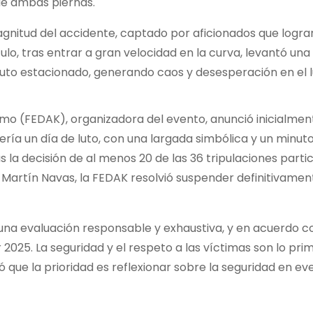
 de ambas piernas.
agnitud del accidente, captado por aficionados que logra
ulo, tras entrar a gran velocidad en la curva, levantó un
auto estacionado, generando caos y desesperación en el l
mo (FEDAK), organizadora del evento, anunció inicialmen
sería un día de luto, con una largada simbólica y un minut
s la decisión de al menos 20 de las 36 tripulaciones parti
er Martín Navas, la FEDAK resolvió suspender definitivamen
una evaluación responsable y exhaustiva, y en acuerdo co
2025. La seguridad y el respeto a las víctimas son lo prim
 que la prioridad es reflexionar sobre la seguridad en ev