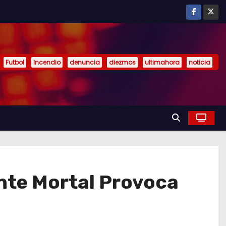
Futbol
Incendio
denuncia
diezmos
ultimahora
noticia
ente Mortal Provoca