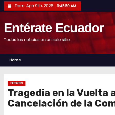
S
Dom. Ago 9th, 2026
9:45:51 AM
k
i
Entérate Ecuador
p
t
o
Todas las noticias en un solo sitio.
c
o
Home
n
t
e
n
DEPORTES
t
Tragedia en la Vuelta
Cancelación de la Co