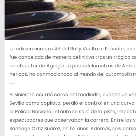
La edición número 46 del Rally Vuelta al Ecuador, u
fue cancelada de manera definitiva tras un trágico ac
en el sector de Aguaján, a pocos kilómetros de Ambato
heridas, ha conmocionado al mundo del automovilis
Detalles del Accidente
El siniestro ocurrió cerca del mediodía, cuando un v
Sevilla como copiloto, perdió el control en una curv
la Policía Nacional, el auto se salió de la pista, imp
espectadores que observaban la carrera. Entre las ví
Santiago Ortiz Suárez, de 52 años. Además, seis pers