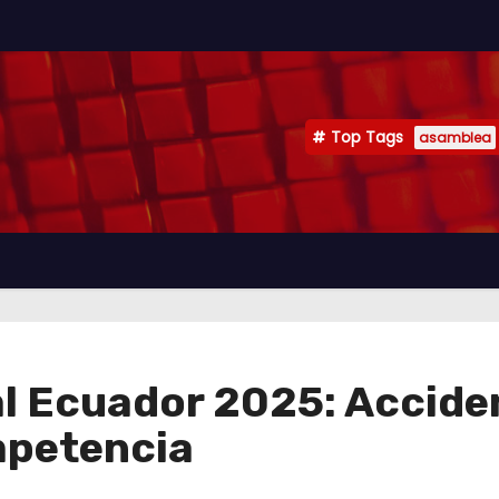
Top Tags
asamblea
 al Ecuador 2025: Accid
mpetencia