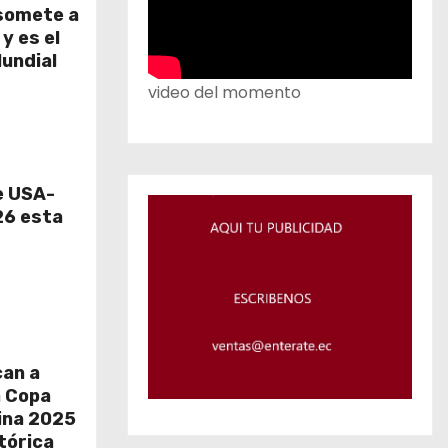
somete a
y es el
Mundial
video del momento
e USA-
6 esta
can a
a Copa
ina 2025
tórica