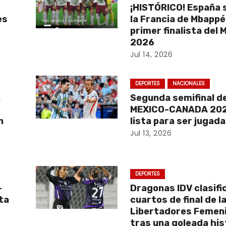
¡HISTÓRICO! España 
es
la Francia de Mbappé 
l
primer finalista del 
2026
Jul 14, 2026
DEPORTES
NACIONALES
a
Segunda semifinal d
MEXICO-CANADA 202
n
lista para ser jugada
Jul 13, 2026
DEPORTES
-
Dragonas IDV clasifi
ta
cuartos de final de l
Libertadores Femen
tras una goleada his