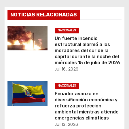
e
g
NOTICIAS RELACIONADAS
a
NACIONALES
c
Un fuerte incendio
estructural alarmó a los
i
moradores del sur de la
capital durante la noche del
ó
miércoles 15 de julio de 2026
Jul 16, 2026
n
NACIONALES
d
Ecuador avanza en
e
diversificación económica y
refuerza protección
e
ambiental mientras atiende
emergencias climáticas
n
Jul 13, 2026