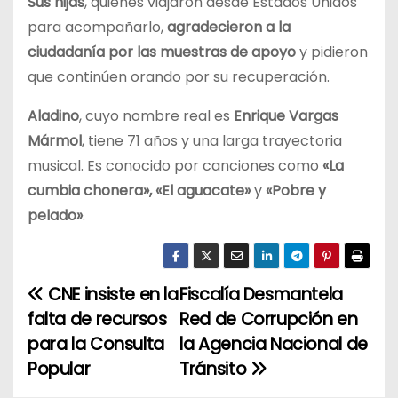
Sus hijas
, quienes viajaron desde Estados Unidos
para acompañarlo,
agradecieron a la
ciudadanía por las muestras de apoyo
y pidieron
que continúen orando por su recuperación.
Aladino
, cuyo nombre real es
Enrique Vargas
Mármol
, tiene 71 años y una larga trayectoria
musical. Es conocido por canciones como
«La
cumbia chonera», «El aguacate»
y
«Pobre y
pelado»
.
CNE insiste en la
Fiscalía Desmantela
N
falta de recursos
Red de Corrupción en
a
para la Consulta
la Agencia Nacional de
Popular
Tránsito
v