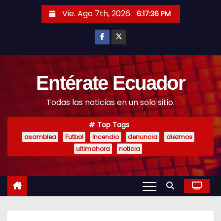
S
Vie. Ago 7th, 2026
6:17:37 PM
k
i
p
t
o
Entérate Ecuador
c
Todas las noticias en un solo sitio.
o
n
Top Tags
t
asamblea
Futbol
Incendio
denuncia
diezmos
e
ultimahora
noticia
n
t