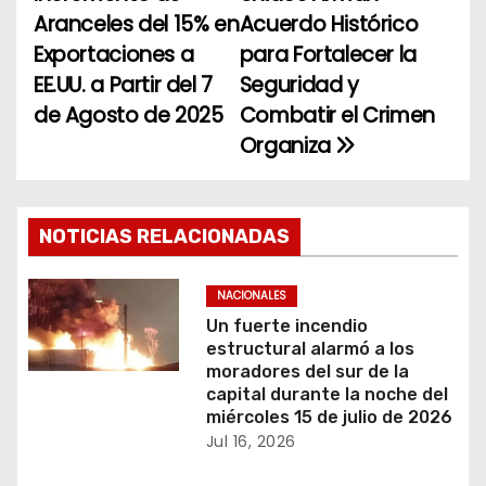
a
Aranceles del 15% en
Acuerdo Histórico
Exportaciones a
para Fortalecer la
v
EE.UU. a Partir del 7
Seguridad y
e
de Agosto de 2025
Combatir el Crimen
Organiza
g
a
c
NOTICIAS RELACIONADAS
i
NACIONALES
ó
Un fuerte incendio
estructural alarmó a los
n
moradores del sur de la
capital durante la noche del
d
miércoles 15 de julio de 2026
Jul 16, 2026
e