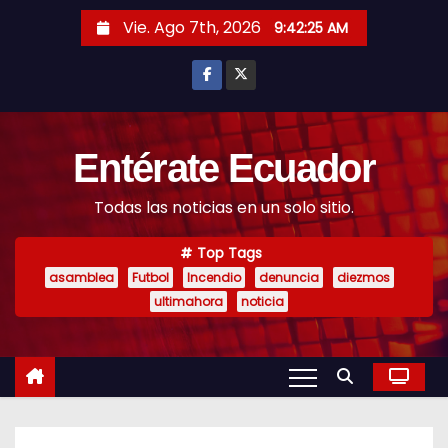
S
Vie. Ago 7th, 2026
9:42:26 AM
k
i
p
t
o
Entérate Ecuador
c
Todas las noticias en un solo sitio.
o
n
Top Tags
t
asamblea
Futbol
Incendio
denuncia
diezmos
e
ultimahora
noticia
n
t