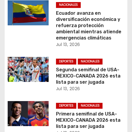
NACIONALES
e
Ecuador avanza en
n
diversificación económica y
refuerza protección
t
ambiental mientras atiende
emergencias climáticas
r
Jul 13, 2026
a
DEPORTES
NACIONALES
d
Segunda semifinal de USA-
MEXICO-CANADA 2026 esta
a
lista para ser jugada
Jul 13, 2026
s
DEPORTES
NACIONALES
Primera semifinal de USA-
MEXICO-CANADA 2026 esta
lista para ser jugada