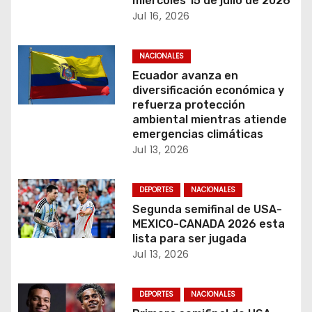
ó
miércoles 15 de julio de 2026
Jul 16, 2026
n
NACIONALES
d
Ecuador avanza en
e
diversificación económica y
refuerza protección
e
ambiental mientras atiende
emergencias climáticas
n
Jul 13, 2026
t
DEPORTES
NACIONALES
r
Segunda semifinal de USA-
MEXICO-CANADA 2026 esta
a
lista para ser jugada
Jul 13, 2026
d
a
DEPORTES
NACIONALES