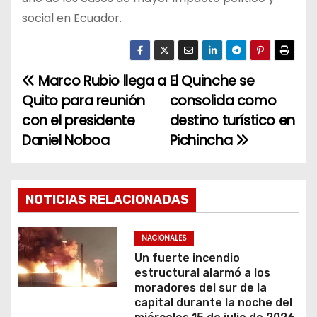
social en Ecuador.
Marco Rubio llega a
El Quinche se
N
Quito para reunión
consolida como
a
con el presidente
destino turístico en
Daniel Noboa
Pichincha
v
e
g
NOTICIAS RELACIONADAS
a
NACIONALES
c
Un fuerte incendio
estructural alarmó a los
i
moradores del sur de la
capital durante la noche del