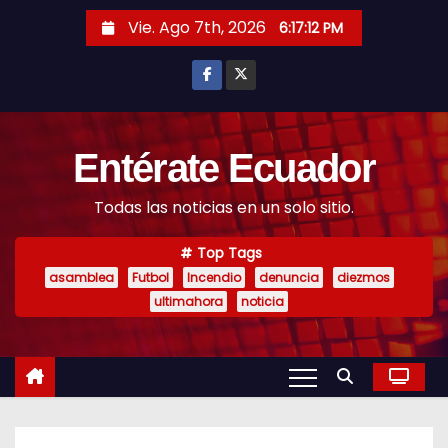
S
Vie. Ago 7th, 2026
6:17:14 PM
k
i
p
t
o
Entérate Ecuador
c
Todas las noticias en un solo sitio.
o
n
Top Tags
t
asamblea
Futbol
Incendio
denuncia
diezmos
e
ultimahora
noticia
n
t