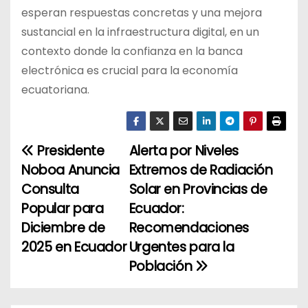
esperan respuestas concretas y una mejora
sustancial en la infraestructura digital, en un
contexto donde la confianza en la banca
electrónica es crucial para la economía
ecuatoriana.
Presidente
Alerta por Niveles
N
Noboa Anuncia
Extremos de Radiación
a
Consulta
Solar en Provincias de
Popular para
Ecuador:
v
Diciembre de
Recomendaciones
e
2025 en Ecuador
Urgentes para la
Población
g
a