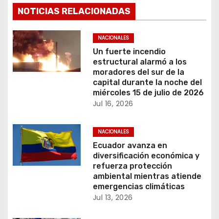
c
NOTICIAS RELACIONADAS
i
NACIONALES
ó
Un fuerte incendio
estructural alarmó a los
n
moradores del sur de la
capital durante la noche del
d
miércoles 15 de julio de 2026
Jul 16, 2026
e
NACIONALES
e
Ecuador avanza en
n
diversificación económica y
refuerza protección
t
ambiental mientras atiende
emergencias climáticas
r
Jul 13, 2026