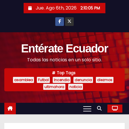
S
Jue. Ago 6th, 2026
2:10:06 PM
k
i
p
t
o
Entérate Ecuador
c
Todas las noticias en un solo sitio.
o
n
Top Tags
t
asamblea
Futbol
Incendio
denuncia
diezmos
e
ultimahora
noticia
n
t