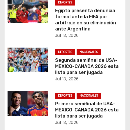
DEPORTES
t
Egipto presenta denuncia
formal ante la FIFA por
r
arbitraje en su eliminación
ante Argentina
a
Jul 13, 2026
d
DEPORTES
NACIONALES
a
Segunda semifinal de USA-
MEXICO-CANADA 2026 esta
s
lista para ser jugada
Jul 13, 2026
DEPORTES
NACIONALES
Primera semifinal de USA-
MEXICO-CANADA 2026 esta
lista para ser jugada
Jul 13, 2026