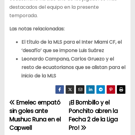
destacados del equipo en la presente
temporada.
Las notas relacionadas:
El título de la MLS para el Inter Miami CF, el
‘desafío’ que se impone Luis Suárez
Leonardo Campana, Carlos Gruezo y el
resto de ecuatorianos que se alistan para el
inicio de la MLS
Emelec empató
¡El Bombillo y el
N
sin goles ante
Ponchito abren la
a
Mushuc Runa en el
Fecha 2 de la Liga
Capwell
Pro!
v