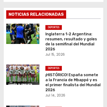
e
g
NOTICIAS RELACIONADAS
a
DEPORTES
c
Inglaterra 1-2 Argentina:
resumen, resultado y goles
i
de la semifinal del Mundial
2026
ó
Jul 15, 2026
n
DEPORTES
d
¡HISTÓRICO! España somete
a la Francia de Mbappé y es
e
el primer finalista del Mundial
2026
e
Jul 14, 2026
n