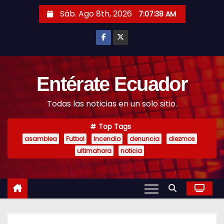
S
Sáb. Ago 8th, 2026
7:07:39 AM
k
i
p
t
o
Entérate Ecuador
c
Todas las noticias en un solo sitio.
o
n
Top Tags
t
asamblea
Futbol
Incendio
denuncia
diezmos
e
ultimahora
noticia
n
t