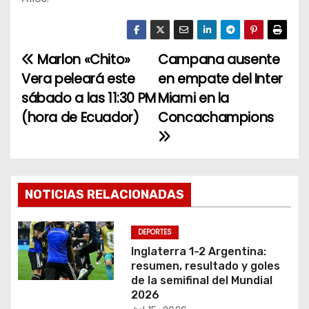
Marlon «Chito»
Campana ausente
N
Vera peleará este
en empate del Inter
a
sábado a las 11:30 PM
Miami en la
(hora de Ecuador)
Concachampions
v
e
g
NOTICIAS RELACIONADAS
a
c
DEPORTES
Inglaterra 1-2 Argentina:
i
resumen, resultado y goles
de la semifinal del Mundial
ó
2026