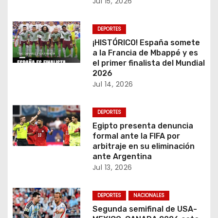
Jul 15, 2026
n
d
DEPORTES
¡HISTÓRICO! España somete
e
a la Francia de Mbappé y es
el primer finalista del Mundial
e
2026
Jul 14, 2026
n
t
DEPORTES
Egipto presenta denuncia
r
formal ante la FIFA por
arbitraje en su eliminación
a
ante Argentina
Jul 13, 2026
d
a
DEPORTES
NACIONALES
Segunda semifinal de USA-
s