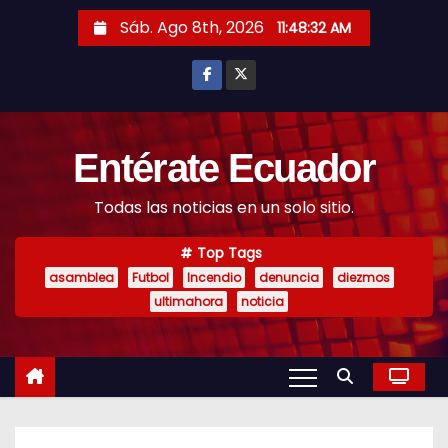
S
Sáb. Ago 8th, 2026
11:48:34 AM
k
i
p
t
o
Entérate Ecuador
c
Todas las noticias en un solo sitio.
o
n
Top Tags
t
asamblea
Futbol
Incendio
denuncia
diezmos
e
ultimahora
noticia
n
t