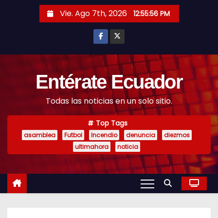
S
Vie. Ago 7th, 2026
12:55:57 PM
k
i
p
t
o
Entérate Ecuador
c
Todas las noticias en un solo sitio.
o
n
Top Tags
t
asamblea
Futbol
Incendio
denuncia
diezmos
e
ultimahora
noticia
n
t