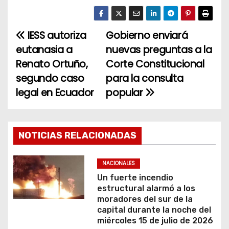
IESS autoriza
Gobierno enviará
N
eutanasia a
nuevas preguntas a la
a
Renato Ortuño,
Corte Constitucional
segundo caso
para la consulta
v
legal en Ecuador
popular
e
g
NOTICIAS RELACIONADAS
a
c
NACIONALES
Un fuerte incendio
i
estructural alarmó a los
moradores del sur de la
ó
capital durante la noche del
miércoles 15 de julio de 2026