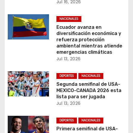
n
Jul 16, 2026
d
NACIONALES
e
Ecuador avanza en
diversificación económica y
e
refuerza protección
ambiental mientras atiende
n
emergencias climáticas
Jul 13, 2026
t
r
DEPORTES
NACIONALES
Segunda semifinal de USA-
a
MEXICO-CANADA 2026 esta
lista para ser jugada
d
Jul 13, 2026
a
DEPORTES
NACIONALES
s
Primera semifinal de USA-