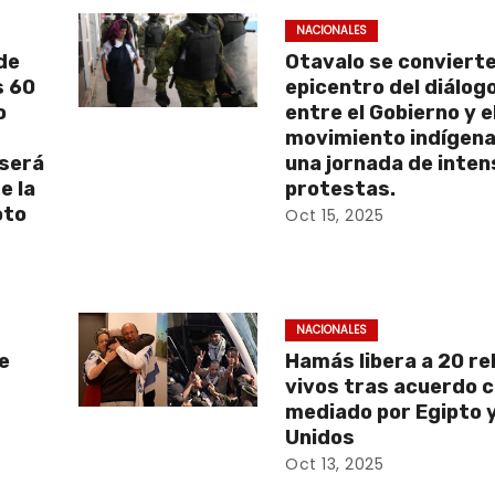
NACIONALES
de
Otavalo se convierte
s 60
epicentro del diálog
o
entre el Gobierno y e
movimiento indígena
 será
una jornada de inte
e la
protestas.
oto
Oct 15, 2025
NACIONALES
e
Hamás libera a 20 r
vivos tras acuerdo c
mediado por Egipto 
Unidos
Oct 13, 2025