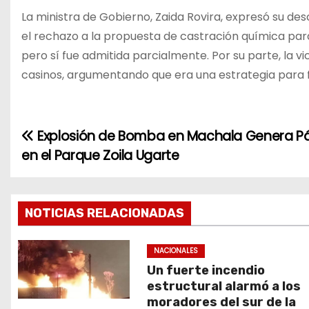
La ministra de Gobierno, Zaida Rovira, expresó su des
el rechazo a la propuesta de castración química par
pero sí fue admitida parcialmente. Por su parte, la v
casinos, argumentando que era una estrategia para 
Explosión de Bomba en Machala Genera P
N
en el Parque Zoila Ugarte
a
v
NOTICIAS RELACIONADAS
e
g
NACIONALES
Un fuerte incendio
a
estructural alarmó a los
moradores del sur de la