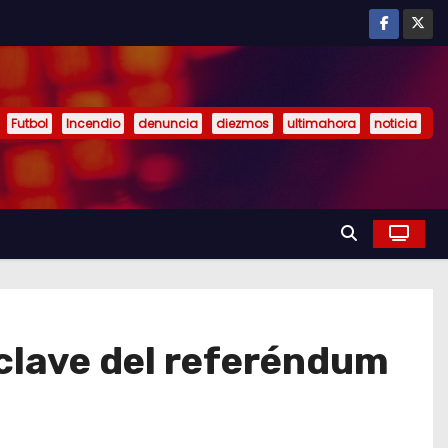
Futbol
Incendio
denuncia
diezmos
ultimahora
noticia
clave del referéndum