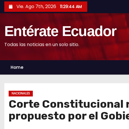
S
Vie. Ago 7th, 2026
11:29:46 AM
k
i
Entérate Ecuador
p
t
o
Todas las noticias en un solo sitio.
c
o
Home
n
t
e
n
NACIONALES
t
Corte Constitucional 
propuesto por el Gobi