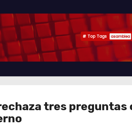
Top Tags
asamblea
rechaza tres preguntas 
erno