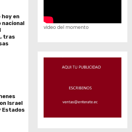
 hoy en
o nacional
video del momento
l
, tras
nsas
ehenes
on Israel
y Estados