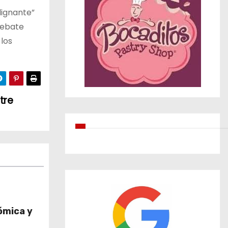
dignante”
debate
 los
tre
ómica y