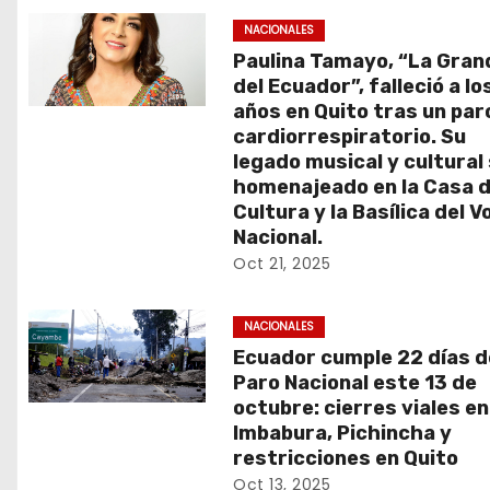
d
NACIONALES
Paulina Tamayo, “La Gran
a
del Ecuador”, falleció a lo
s
años en Quito tras un par
cardiorrespiratorio. Su
legado musical y cultural
homenajeado en la Casa d
Cultura y la Basílica del V
Nacional.
Oct 21, 2025
NACIONALES
Ecuador cumple 22 días d
Paro Nacional este 13 de
octubre: cierres viales en
Imbabura, Pichincha y
restricciones en Quito
Oct 13, 2025