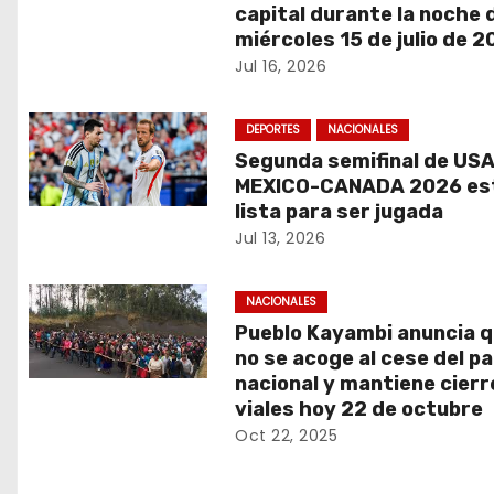
c
capital durante la noche 
miércoles 15 de julio de 
i
Jul 16, 2026
ó
DEPORTES
NACIONALES
n
Segunda semifinal de US
d
MEXICO-CANADA 2026 es
lista para ser jugada
e
Jul 13, 2026
e
NACIONALES
n
Pueblo Kayambi anuncia 
no se acoge al cese del p
t
nacional y mantiene cierr
viales hoy 22 de octubre
r
Oct 22, 2025
a