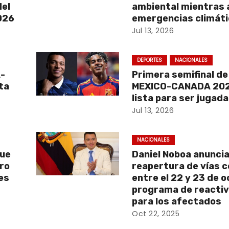
del
ambiental mientras 
2026
emergencias climát
Jul 13, 2026
DEPORTES
NACIONALES
A-
Primera semifinal d
ta
MEXICO-CANADA 202
lista para ser jugada
Jul 13, 2026
NACIONALES
que
Daniel Noboa anunci
aro
reapertura de vías 
es
entre el 22 y 23 de 
programa de reactiv
para los afectados
Oct 22, 2025