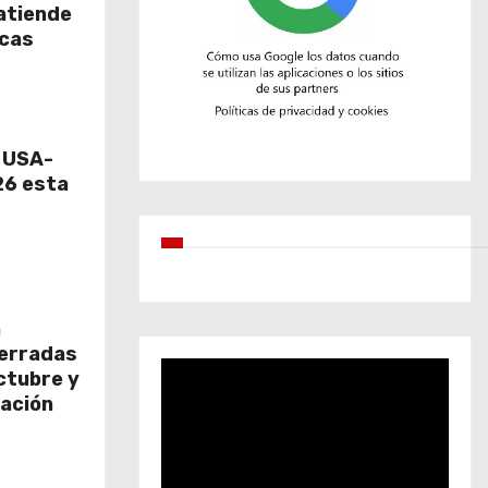
atiende
icas
e USA-
6 esta
a
cerradas
octubre y
ación