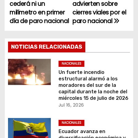
a
cederá ni un
advierten sobre
milímetro en primer
cierres viales por el
v
día de paro nacional
paro nacional
e
g
NOTICIAS RELACIONADAS
a
c
NACIONALES
Un fuerte incendio
i
estructural alarmó a los
moradores del sur de la
ó
capital durante la noche del
miércoles 15 de julio de 2026
n
Jul 16, 2026
d
NACIONALES
e
Ecuador avanza en
diversificación económica y