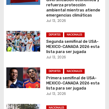
e
refuerza protección
ambiental mientras atiende
n
emergencias climáticas
Jul 13, 2026
t
r
DEPORTES
NACIONALES
Segunda semifinal de USA-
a
MEXICO-CANADA 2026 esta
lista para ser jugada
d
Jul 13, 2026
a
DEPORTES
NACIONALES
s
Primera semifinal de USA-
MEXICO-CANADA 2026 esta
lista para ser jugada
Jul 13, 2026
NACIONALES