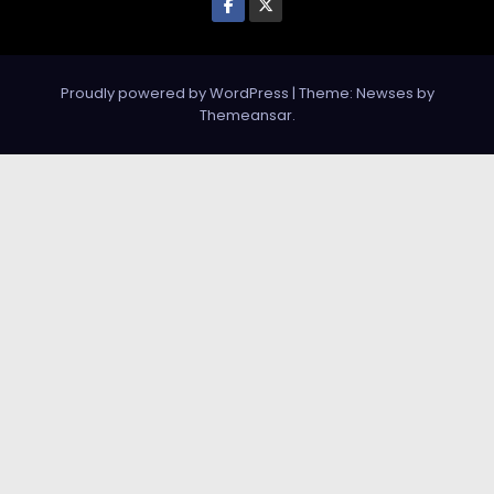
Proudly powered by WordPress
|
Theme: Newses by
Themeansar
.