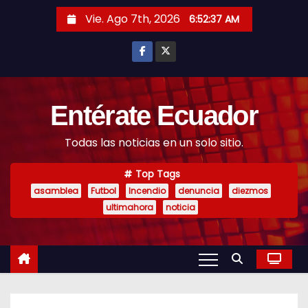
S
Vie. Ago 7th, 2026
6:52:39 AM
k
i
p
t
o
Entérate Ecuador
c
Todas las noticias en un solo sitio.
o
n
Top Tags
t
asamblea
Futbol
Incendio
denuncia
diezmos
e
ultimahora
noticia
n
t