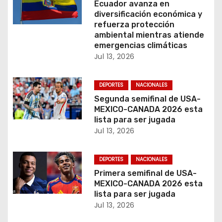
e
Ecuador avanza en
diversificación económica y
e
refuerza protección
ambiental mientras atiende
n
emergencias climáticas
Jul 13, 2026
t
r
DEPORTES
NACIONALES
Segunda semifinal de USA-
a
MEXICO-CANADA 2026 esta
lista para ser jugada
d
Jul 13, 2026
a
DEPORTES
NACIONALES
s
Primera semifinal de USA-
MEXICO-CANADA 2026 esta
lista para ser jugada
Jul 13, 2026