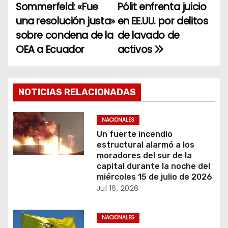
Sommerfeld: «Fue
Pólit enfrenta juicio
a
una resolución justa»
en EE.UU. por delitos
sobre condena de la
de lavado de
v
OEA a Ecuador
activos
e
g
NOTICIAS RELACIONADAS
a
c
NACIONALES
Un fuerte incendio
i
estructural alarmó a los
moradores del sur de la
ó
capital durante la noche del
miércoles 15 de julio de 2026
n
Jul 16, 2026
d
NACIONALES