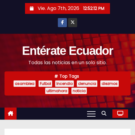
S
Vie. Ago 7th, 2026
12:52:13 PM
k
i
p
t
o
Entérate Ecuador
c
Todas las noticias en un solo sitio.
o
n
Top Tags
t
asamblea
Futbol
Incendio
denuncia
diezmos
e
ultimahora
noticia
n
t