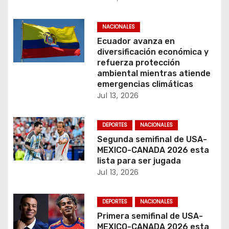
n
NACIONALES
d
Ecuador avanza en
e
diversificación económica y
refuerza protección
e
ambiental mientras atiende
emergencias climáticas
n
Jul 13, 2026
t
DEPORTES
NACIONALES
r
Segunda semifinal de USA-
MEXICO-CANADA 2026 esta
a
lista para ser jugada
Jul 13, 2026
d
a
DEPORTES
NACIONALES
Primera semifinal de USA-
s
MEXICO-CANADA 2026 esta