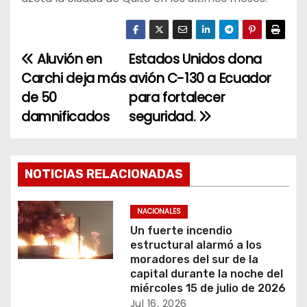
Aluvión en
Estados Unidos dona
N
Carchi deja más
avión C-130 a Ecuador
a
de 50
para fortalecer
damnificados
seguridad.
v
e
g
NOTICIAS RELACIONADAS
a
NACIONALES
c
Un fuerte incendio
estructural alarmó a los
i
moradores del sur de la
capital durante la noche del
ó
miércoles 15 de julio de 2026
Jul 16, 2026