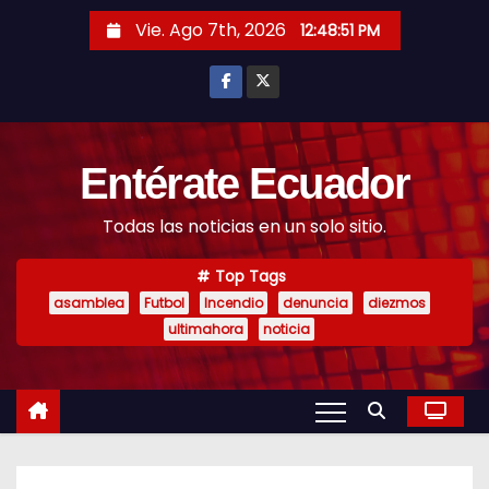
S
Vie. Ago 7th, 2026
12:48:52 PM
k
i
p
t
o
Entérate Ecuador
c
Todas las noticias en un solo sitio.
o
n
Top Tags
t
asamblea
Futbol
Incendio
denuncia
diezmos
e
ultimahora
noticia
n
t