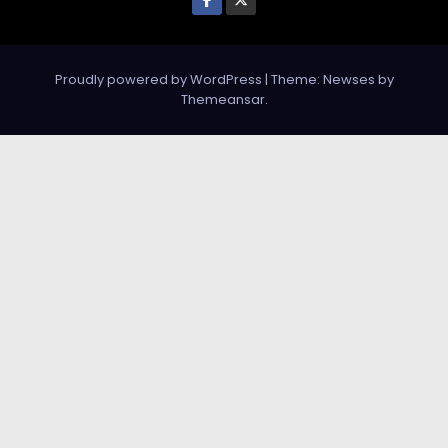
Proudly powered by WordPress
|
Theme: Newses by
Themeansar
.