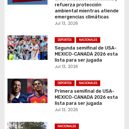
refuerza protección
n
ambiental mientras atiende
emergencias climáticas
t
Jul 13, 2026
r
DEPORTES
NACIONALES
a
Segunda semifinal de USA-
MEXICO-CANADA 2026 esta
d
lista para ser jugada
a
Jul 13, 2026
s
DEPORTES
NACIONALES
Primera semifinal de USA-
MEXICO-CANADA 2026 esta
lista para ser jugada
Jul 13, 2026
NACIONALES