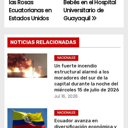
las Rosas
Bebés en el Hospital
v
Ecuatorianas en
Universitario de
e
Estados Unidos
Guayaquil
g
a
NOTICIAS RELACIONADAS
c
NACIONALES
i
Un fuerte incendio
estructural alarmó a los
ó
moradores del sur de la
capital durante la noche del
n
miércoles 15 de julio de 2026
Jul 16, 2026
d
e
NACIONALES
Ecuador avanza en
e
diversificación económica y