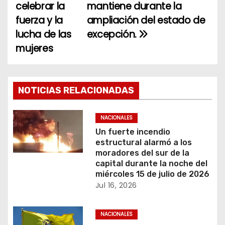
a
celebrar la
mantiene durante la
fuerza y la
ampliación del estado de
v
lucha de las
excepción.
e
mujeres
g
a
NOTICIAS RELACIONADAS
c
NACIONALES
i
Un fuerte incendio
estructural alarmó a los
ó
moradores del sur de la
capital durante la noche del
n
miércoles 15 de julio de 2026
Jul 16, 2026
d
e
NACIONALES