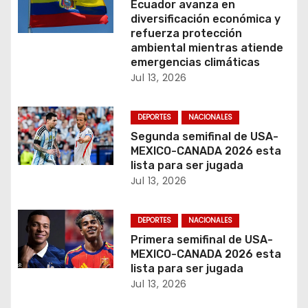
Ecuador avanza en
e
diversificación económica y
refuerza protección
n
ambiental mientras atiende
emergencias climáticas
t
Jul 13, 2026
r
DEPORTES
NACIONALES
a
Segunda semifinal de USA-
MEXICO-CANADA 2026 esta
d
lista para ser jugada
a
Jul 13, 2026
s
DEPORTES
NACIONALES
Primera semifinal de USA-
MEXICO-CANADA 2026 esta
lista para ser jugada
Jul 13, 2026