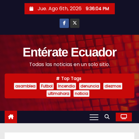
S
Jue. Ago 6th, 2026
9:36:05 PM
k
i
p
t
o
Entérate Ecuador
c
Todas las noticias en un solo sitio.
o
n
Top Tags
t
asamblea
Futbol
Incendio
denuncia
diezmos
e
ultimahora
noticia
n
t