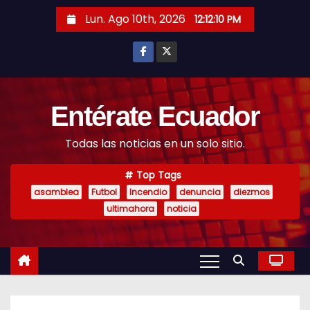
S
Lun. Ago 10th, 2026
12:12:11 PM
k
i
p
t
o
Entérate Ecuador
c
Todas las noticias en un solo sitio.
o
n
Top Tags
t
asamblea
Futbol
Incendio
denuncia
diezmos
e
ultimahora
noticia
n
t