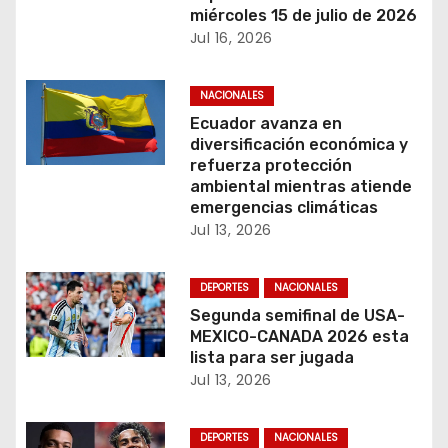
ó
miércoles 15 de julio de 2026
Jul 16, 2026
n
NACIONALES
d
Ecuador avanza en
e
diversificación económica y
refuerza protección
e
ambiental mientras atiende
emergencias climáticas
n
Jul 13, 2026
t
DEPORTES
NACIONALES
r
Segunda semifinal de USA-
MEXICO-CANADA 2026 esta
a
lista para ser jugada
Jul 13, 2026
d
a
DEPORTES
NACIONALES