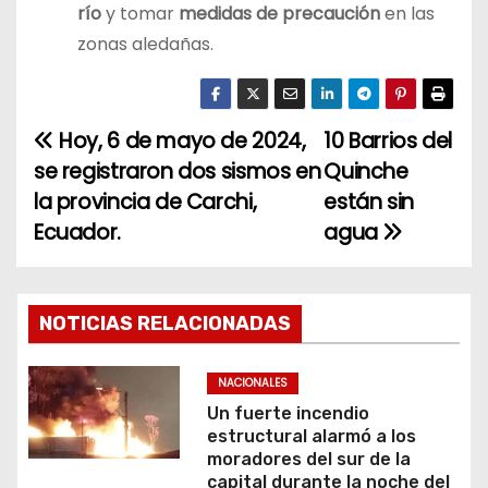
río
y tomar
medidas de precaución
en las
zonas aledañas.
Hoy, 6 de mayo de 2024,
10 Barrios del
N
se registraron dos sismos en
Quinche
a
la provincia de Carchi,
están sin
Ecuador.
agua
v
e
g
NOTICIAS RELACIONADAS
a
NACIONALES
c
Un fuerte incendio
estructural alarmó a los
i
moradores del sur de la
capital durante la noche del