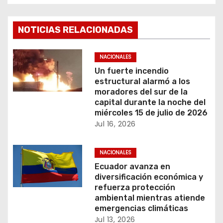
g
NOTICIAS RELACIONADAS
a
c
NACIONALES
Un fuerte incendio
i
estructural alarmó a los
moradores del sur de la
ó
capital durante la noche del
miércoles 15 de julio de 2026
n
Jul 16, 2026
d
NACIONALES
e
Ecuador avanza en
diversificación económica y
e
refuerza protección
ambiental mientras atiende
n
emergencias climáticas
Jul 13, 2026