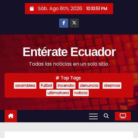
S
Sáb. Ago 8th, 2026
10:10:53 PM
k
i
p
t
o
Entérate Ecuador
c
Todas las noticias en un solo sitio.
o
n
Top Tags
t
asamblea
Futbol
Incendio
denuncia
diezmos
e
ultimahora
noticia
n
t