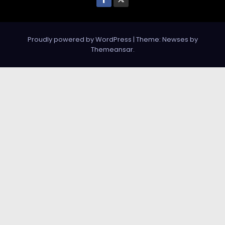
Proudly powered by WordPress
|
Theme: Newses by
Themeansar
.