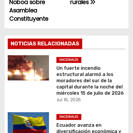
e
Noboa sobre
rurales
Asamblea
g
Constituyente
a
c
NOTICIAS RELACIONADAS
i
ó
NACIONALES
Un fuerte incendio
n
estructural alarmó a los
moradores del sur de la
d
capital durante la noche del
miércoles 15 de julio de 2026
e
Jul 16, 2026
e
NACIONALES
n
Ecuador avanza en
diversificación económica y