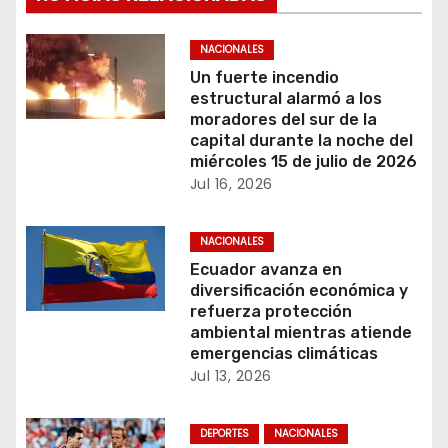
a
c
NACIONALES
Un fuerte incendio
i
estructural alarmó a los
moradores del sur de la
ó
capital durante la noche del
miércoles 15 de julio de 2026
n
Jul 16, 2026
d
NACIONALES
e
Ecuador avanza en
diversificación económica y
e
refuerza protección
ambiental mientras atiende
n
emergencias climáticas
Jul 13, 2026
t
r
DEPORTES
NACIONALES