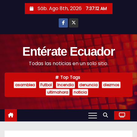
S
Sáb. Ago 8th, 2026
7:37:14 AM
k
i
p
t
o
Entérate Ecuador
c
Todas las noticias en un solo sitio.
o
n
Top Tags
t
asamblea
Futbol
Incendio
denuncia
diezmos
e
ultimahora
noticia
n
t