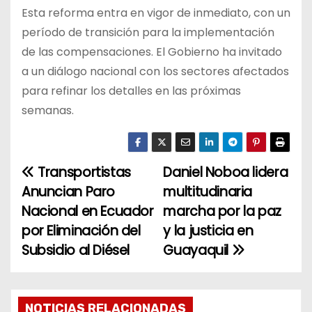
Esta reforma entra en vigor de inmediato, con un
período de transición para la implementación
de las compensaciones. El Gobierno ha invitado
a un diálogo nacional con los sectores afectados
para refinar los detalles en las próximas
semanas.
Transportistas
Daniel Noboa lidera
N
Anuncian Paro
multitudinaria
a
Nacional en Ecuador
marcha por la paz
por Eliminación del
y la justicia en
v
Subsidio al Diésel
Guayaquil
e
g
NOTICIAS RELACIONADAS