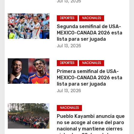
Jul 13, 2026
r
DEPORTES
NACIONALES
a
Segunda semifinal de USA-
MEXICO-CANADA 2026 esta
d
lista para ser jugada
a
Jul 13, 2026
s
DEPORTES
NACIONALES
Primera semifinal de USA-
MEXICO-CANADA 2026 esta
lista para ser jugada
Jul 13, 2026
NACIONALES
Pueblo Kayambi anuncia que
no se acoge al cese del paro
nacional y mantiene cierres