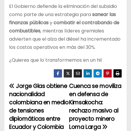
El Gobierno defiende la eliminación del subsidio
como parte de una estrategia para
sanear las
finanzas públicas
y
combatir el contrabando de
combustibles
, mientras líderes gremiales
advierten que el alza del diésel ha incrementado
los costos operativos en más del 30%.
¿Quieres que lo transformemos en un hil
Jorge Glas obtiene
Cuenca se moviliza
N
nacionalidad
en defensa de
a
colombiana en medio
Kimsakocha:
de tensiones
rechazo masivo al
v
diplomáticas entre
proyecto minero
e
Ecuador y Colombia
Loma Larga