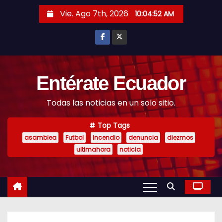
S
Vie. Ago 7th, 2026
10:04:53 AM
k
i
p
t
o
Entérate Ecuador
c
Todas las noticias en un solo sitio.
o
n
Top Tags
t
asamblea
Futbol
Incendio
denuncia
diezmos
e
ultimahora
noticia
n
t