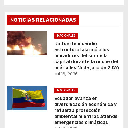
g
a
NOTICIAS RELACIONADAS
c
NACIONALES
i
Un fuerte incendio
estructural alarmó a los
ó
moradores del sur de la
capital durante la noche del
n
miércoles 15 de julio de 2026
Jul 16, 2026
d
e
NACIONALES
Ecuador avanza en
e
diversificación económica y
refuerza protección
n
ambiental mientras atiende
emergencias climáticas
t