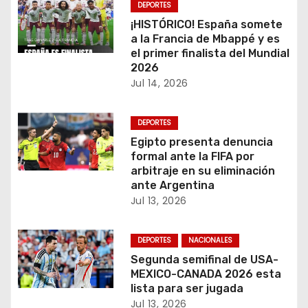
DEPORTES
n
¡HISTÓRICO! España somete
a la Francia de Mbappé y es
d
el primer finalista del Mundial
2026
e
Jul 14, 2026
e
DEPORTES
n
Egipto presenta denuncia
formal ante la FIFA por
t
arbitraje en su eliminación
ante Argentina
r
Jul 13, 2026
a
DEPORTES
NACIONALES
d
Segunda semifinal de USA-
a
MEXICO-CANADA 2026 esta
lista para ser jugada
s
Jul 13, 2026