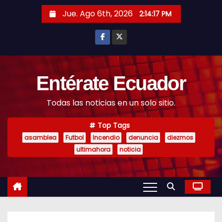
S
Jue. Ago 6th, 2026
2:14:18 PM
k
i
p
t
o
Entérate Ecuador
c
Todas las noticias en un solo sitio.
o
n
Top Tags
t
asamblea
Futbol
Incendio
denuncia
diezmos
e
ultimahora
noticia
n
t