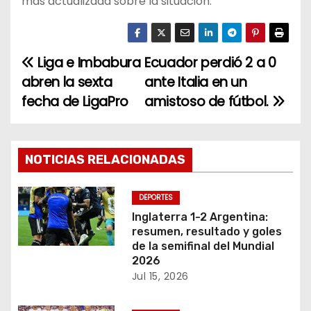
más actualizada sobre la situación.
Liga e Imbabura
Ecuador perdió 2 a 0
N
abren la sexta
ante Italia en un
a
fecha de LigaPro
amistoso de fútbol.
v
e
NOTICIAS RELACIONADAS
g
DEPORTES
a
Inglaterra 1-2 Argentina:
resumen, resultado y goles
c
de la semifinal del Mundial
2026
i
Jul 15, 2026
ó