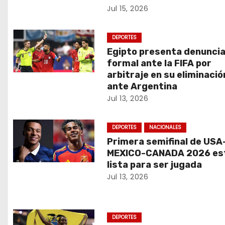
Jul 15, 2026
i
ó
DEPORTES
Egipto presenta denunci
n
formal ante la FIFA por
d
arbitraje en su eliminació
ante Argentina
e
Jul 13, 2026
e
DEPORTES
NACIONALES
n
Primera semifinal de USA
MEXICO-CANADA 2026 es
t
lista para ser jugada
Jul 13, 2026
r
a
DEPORTES