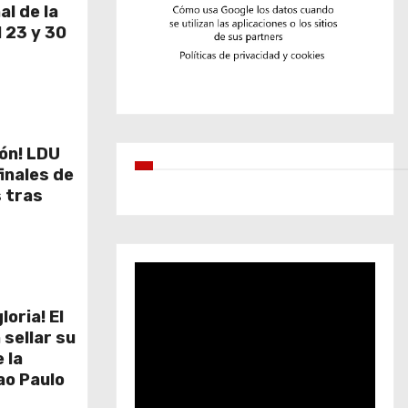
al de la
 23 y 30
ión! LDU
inales de
 tras
loria! El
 sellar su
 la
ao Paulo