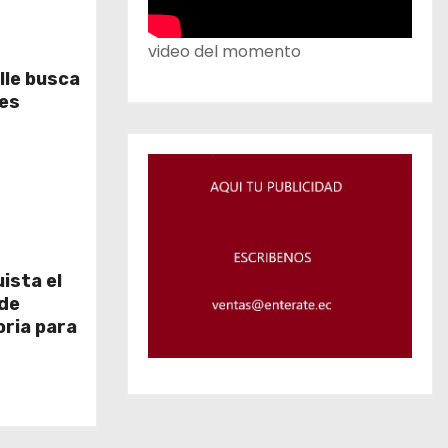
video del momento
lle busca
les
ista el
 de
oria para