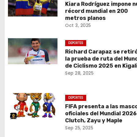
d
Kiara Rodríguez impone 
récord mundial en 200
a
metros planos
s
Oct 3, 2025
DEPORTES
Richard Carapaz se retir
la prueba de ruta del Mund
de Ciclismo 2025 en Kigal
Sep 28, 2025
DEPORTES
FIFA presenta a las masc
oficiales del Mundial 2026
Clutch, Zayu y Maple
Sep 25, 2025