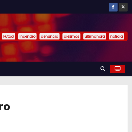
Futbol
Incendio
denuncia
diezmos
ultimahora
noticia
ro