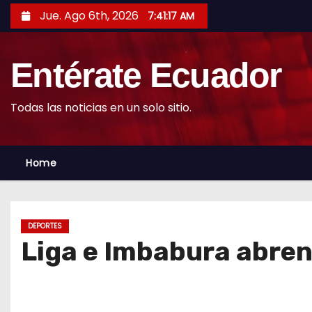
S
Jue. Ago 6th, 2026
7:41:19 AM
k
i
Entérate Ecuador
p
t
o
Todas las noticias en un solo sitio.
c
o
Home
n
t
e
n
DEPORTES
t
Liga e Imbabura abren