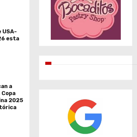
e USA-
6 esta
can a
a Copa
ina 2025
tórica