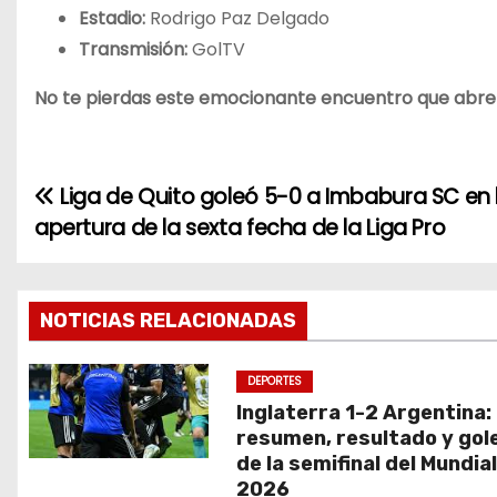
Estadio:
Rodrigo Paz Delgado
Transmisión:
GolTV
No te pierdas este emocionante encuentro que abre l
Liga de Quito goleó 5-0 a Imbabura SC en 
N
apertura de la sexta fecha de la Liga Pro
a
v
NOTICIAS RELACIONADAS
e
g
DEPORTES
Inglaterra 1-2 Argentina:
a
resumen, resultado y gol
de la semifinal del Mundia
c
2026