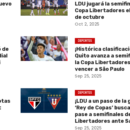
nuevo
LDU jugará la semifin
Copa Libertadores el
de octubre
Oct 2, 2025
DEPORTES
ó de
¡Histórica clasificac
ial
Quito avanza a semif
i
la Copa Libertadores
vencer a São Paulo
Sep 25, 2025
DEPORTES
otas
¡LDU a un paso de la g
:
‘Rey de Copas’ busca
pase a semifinales de
Libertadores ante S
Sep 25, 2025