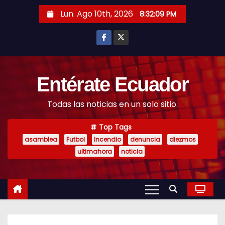
S
Lun. Ago 10th, 2026
8:32:11 PM
k
i
p
t
o
Entérate Ecuador
c
Todas las noticias en un solo sitio.
o
n
Top Tags
t
asamblea
Futbol
Incendio
denuncia
diezmos
e
ultimahora
noticia
n
t