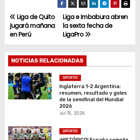
Liga de Quito
Liga e Imbabura abren
N
jugará mañana
la sexta fecha de
a
en Perú
LigaPro
v
e
NOTICIAS RELACIONADAS
g
DEPORTES
a
Inglaterra 1-2 Argentina:
resumen, resultado y goles
c
de la semifinal del Mundial
2026
i
Jul 15, 2026
ó
DEPORTES
n
¡HISTÓRICO! España somete