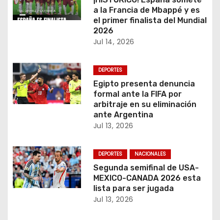
a la Francia de Mbappé y es
d
el primer finalista del Mundial
2026
e
Jul 14, 2026
e
DEPORTES
n
Egipto presenta denuncia
formal ante la FIFA por
t
arbitraje en su eliminación
ante Argentina
r
Jul 13, 2026
a
DEPORTES
NACIONALES
d
Segunda semifinal de USA-
a
MEXICO-CANADA 2026 esta
lista para ser jugada
s
Jul 13, 2026