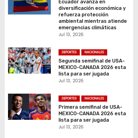
Ecuador avanza en
e
diversificación económica y
refuerza protección
e
ambiental mientras atiende
emergencias climáticas
n
Jul 13, 2026
t
DEPORTES
NACIONALES
r
Segunda semifinal de USA-
MEXICO-CANADA 2026 esta
a
lista para ser jugada
Jul 13, 2026
d
a
DEPORTES
NACIONALES
Primera semifinal de USA-
s
MEXICO-CANADA 2026 esta
lista para ser jugada
Jul 13, 2026