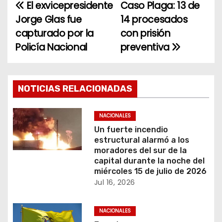
El exvicepresidente
Caso Plaga: 13 de
N
Jorge Glas fue
14 procesados
a
capturado por la
con prisión
Policía Nacional
preventiva
v
e
g
NOTICIAS RELACIONADAS
a
NACIONALES
c
Un fuerte incendio
estructural alarmó a los
i
moradores del sur de la
capital durante la noche del
ó
miércoles 15 de julio de 2026
Jul 16, 2026
n
NACIONALES
d