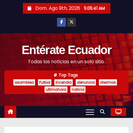
S
Dom. Ago 9th, 2026
5:05:42 AM
k
i
p
t
o
Entérate Ecuador
c
Todas las noticias en un solo sitio.
o
n
Top Tags
t
asamblea
Futbol
Incendio
denuncia
diezmos
e
ultimahora
noticia
n
t