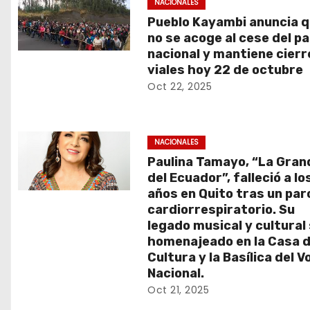
NACIONALES
n
Pueblo Kayambi anuncia 
no se acoge al cese del p
t
nacional y mantiene cierr
viales hoy 22 de octubre
r
Oct 22, 2025
a
d
NACIONALES
Paulina Tamayo, “La Gran
a
del Ecuador”, falleció a lo
s
años en Quito tras un par
cardiorrespiratorio. Su
legado musical y cultural
homenajeado en la Casa d
Cultura y la Basílica del V
Nacional.
Oct 21, 2025