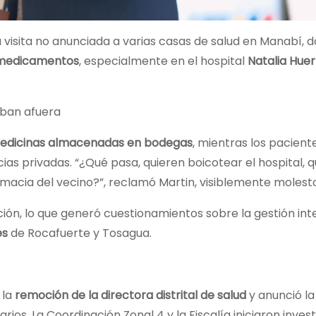
na visita no anunciada a varias casas de salud en Manabí, 
e medicamentos
, especialmente en el hospital
Natalia Huer
ban afuera
medicinas almacenadas en bodegas
, mientras los pacient
s privadas. “¿Qué pasa, quieren boicotear el hospital, q
macia del vecino?”, reclamó Martin, visiblemente molesto
ión, lo que generó cuestionamientos sobre la gestión int
es
de Rocafuerte y Tosagua.
 la
remoción de la directora distrital de salud
y anunció la
ios. La Coordinación Zonal 4 y la Fiscalía iniciaron inves