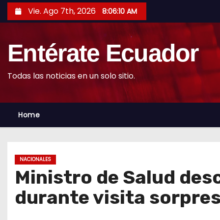
S
Vie. Ago 7th, 2026
8:06:12 AM
k
i
Entérate Ecuador
p
t
o
Todas las noticias en un solo sitio.
c
o
Home
n
t
e
n
NACIONALES
t
Ministro de Salud des
durante visita sorpre