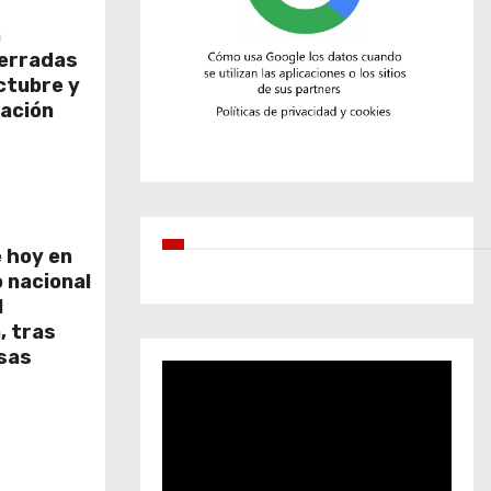
a
cerradas
octubre y
ación
 hoy en
o nacional
l
, tras
nsas