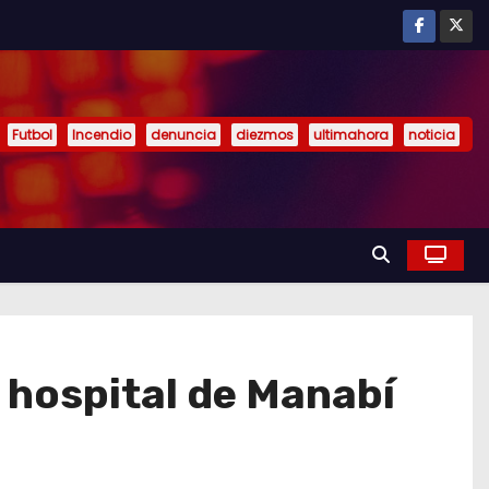
Futbol
Incendio
denuncia
diezmos
ultimahora
noticia
 hospital de Manabí