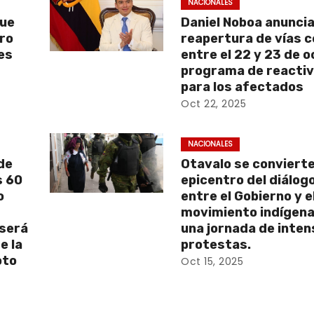
NACIONALES
que
Daniel Noboa anunci
aro
reapertura de vías 
es
entre el 22 y 23 de 
programa de reactiv
para los afectados
Oct 22, 2025
NACIONALES
de
Otavalo se convierte
s 60
epicentro del diálog
o
entre el Gobierno y e
movimiento indígena
 será
una jornada de inte
e la
protestas.
oto
Oct 15, 2025