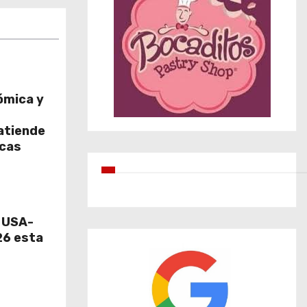
ómica y
atiende
icas
e USA-
6 esta