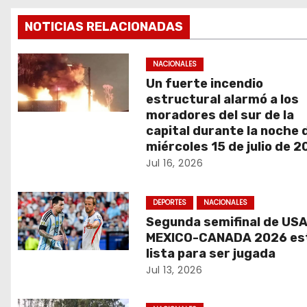
v
NOTICIAS RELACIONADAS
e
g
NACIONALES
Un fuerte incendio
a
estructural alarmó a los
moradores del sur de la
c
capital durante la noche 
miércoles 15 de julio de 
i
Jul 16, 2026
ó
DEPORTES
NACIONALES
n
Segunda semifinal de US
d
MEXICO-CANADA 2026 es
lista para ser jugada
e
Jul 13, 2026
e