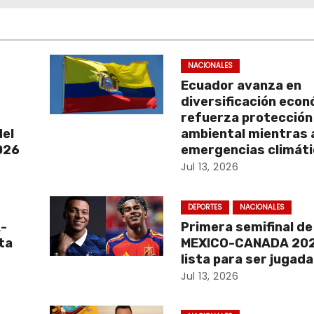
NACIONALES
Ecuador avanza en
diversificación econ
refuerza protección
del
ambiental mientras 
2026
emergencias climát
Jul 13, 2026
DEPORTES
NACIONALES
A-
Primera semifinal d
ta
MEXICO-CANADA 202
lista para ser jugada
Jul 13, 2026