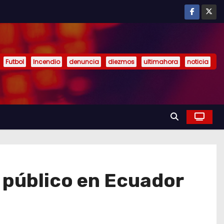
Futbol
Incendio
denuncia
diezmos
ultimahora
noticia
r público en Ecuador