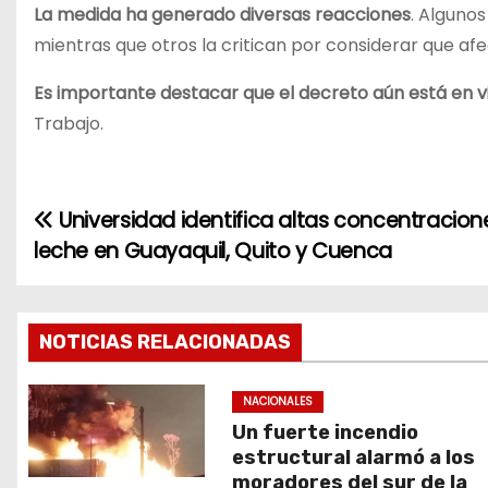
La medida ha generado diversas reacciones
. Algunos
mientras que otros la critican por considerar que af
Es importante destacar que el decreto aún está en v
Trabajo.
Universidad identifica altas concentracio
N
leche en Guayaquil, Quito y Cuenca
a
v
NOTICIAS RELACIONADAS
e
g
NACIONALES
Un fuerte incendio
a
estructural alarmó a los
moradores del sur de la