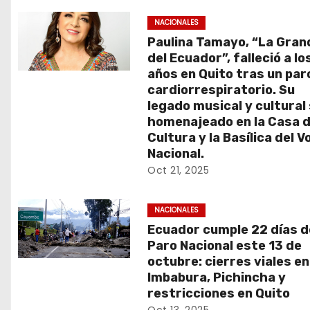
d
NACIONALES
Paulina Tamayo, “La Gran
a
del Ecuador”, falleció a lo
s
años en Quito tras un par
cardiorrespiratorio. Su
legado musical y cultural
homenajeado en la Casa d
Cultura y la Basílica del V
Nacional.
Oct 21, 2025
NACIONALES
Ecuador cumple 22 días d
Paro Nacional este 13 de
octubre: cierres viales en
Imbabura, Pichincha y
restricciones en Quito