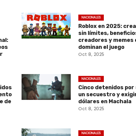
NACIONALES
Roblox en 2025: crea
e
sin límites, benefici
al:
creadores y memes 
eos
dominan el juego
r
Oct 8, 2025
NACIONALES
nidos
Cinco detenidos por
ento
un secuestro y exigi
e de
dólares en Machala
Oct 8, 2025
NACIONALES