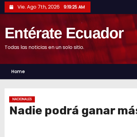
S
Vie. Ago 7th, 2026
9:19:26 AM
k
i
Entérate Ecuador
p
t
o
Todas las noticias en un solo sitio.
c
o
Home
n
t
e
n
NACIONALES
t
Nadie podrá ganar más