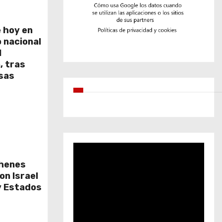
 hoy en
o nacional
l
, tras
nsas
ehenes
on Israel
y Estados