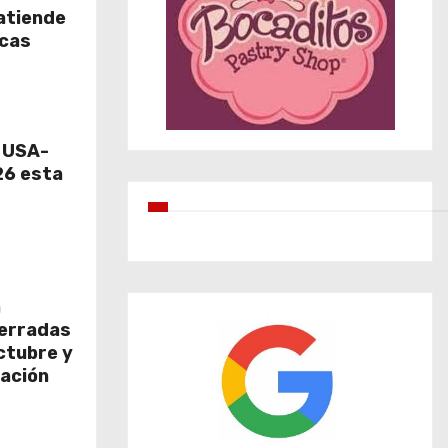
atiende
icas
e USA-
6 esta
a
cerradas
octubre y
ación