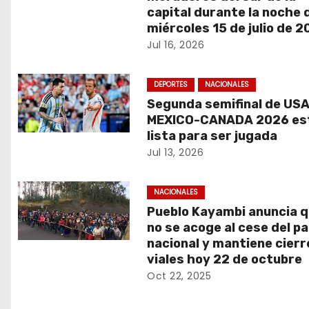
c
capital durante la noche 
miércoles 15 de julio de 
i
Jul 16, 2026
ó
DEPORTES
NACIONALES
n
Segunda semifinal de US
d
MEXICO-CANADA 2026 es
lista para ser jugada
e
Jul 13, 2026
e
NACIONALES
n
Pueblo Kayambi anuncia 
no se acoge al cese del p
t
nacional y mantiene cierr
viales hoy 22 de octubre
r
Oct 22, 2025
a