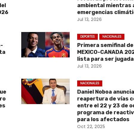
del
ambiental mientras 
2026
emergencias climát
Jul 13, 2026
DEPORTES
NACIONALES
A-
Primera semifinal d
ta
MEXICO-CANADA 202
lista para ser jugada
Jul 13, 2026
NACIONALES
que
Daniel Noboa anunci
aro
reapertura de vías 
es
entre el 22 y 23 de 
programa de reactiv
para los afectados
Oct 22, 2025