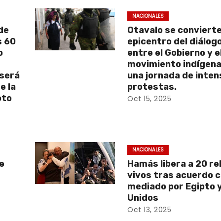
NACIONALES
de
Otavalo se convierte
s 60
epicentro del diálog
o
entre el Gobierno y e
movimiento indígena
 será
una jornada de inte
e la
protestas.
oto
Oct 15, 2025
NACIONALES
e
Hamás libera a 20 r
vivos tras acuerdo c
mediado por Egipto 
Unidos
Oct 13, 2025