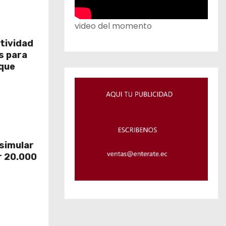
video del momento
tividad
os para
que
 simular
r 20.000