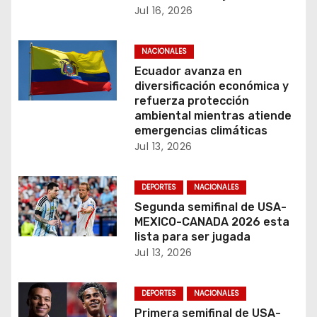
n
Jul 16, 2026
d
NACIONALES
e
Ecuador avanza en
diversificación económica y
e
refuerza protección
ambiental mientras atiende
n
emergencias climáticas
Jul 13, 2026
t
r
DEPORTES
NACIONALES
Segunda semifinal de USA-
a
MEXICO-CANADA 2026 esta
lista para ser jugada
d
Jul 13, 2026
a
DEPORTES
NACIONALES
s
Primera semifinal de USA-