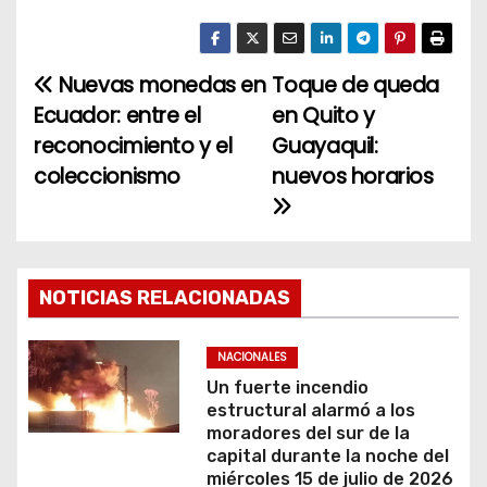
Nuevas monedas en
Toque de queda
N
Ecuador: entre el
en Quito y
a
reconocimiento y el
Guayaquil:
coleccionismo
nuevos horarios
v
e
g
NOTICIAS RELACIONADAS
a
c
NACIONALES
Un fuerte incendio
i
estructural alarmó a los
moradores del sur de la
ó
capital durante la noche del
miércoles 15 de julio de 2026