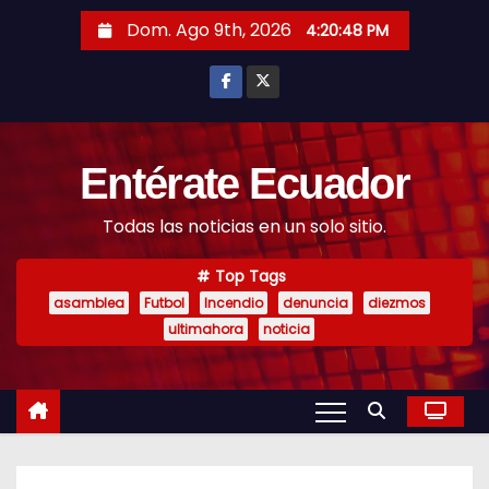
S
Dom. Ago 9th, 2026
4:20:49 PM
k
i
p
t
o
Entérate Ecuador
c
Todas las noticias en un solo sitio.
o
n
Top Tags
t
asamblea
Futbol
Incendio
denuncia
diezmos
e
ultimahora
noticia
n
t