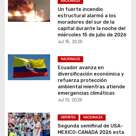
c
NACIONALES
Un fuerte incendio
i
estructural alarmó a los
moradores del sur de la
ó
capital durante la noche del
miércoles 15 de julio de 2026
n
Jul 16, 2026
d
NACIONALES
e
Ecuador avanza en
diversificación económica y
e
refuerza protección
ambiental mientras atiende
n
emergencias climáticas
Jul 13, 2026
t
r
DEPORTES
NACIONALES
Segunda semifinal de USA-
a
MEXICO-CANADA 2026 esta