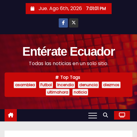
S
Jue. Ago 6th, 2026
7:01:03 PM
k
i
p
t
o
Entérate Ecuador
c
Todas las noticias en un solo sitio.
o
n
Top Tags
t
asamblea
Futbol
Incendio
denuncia
diezmos
e
ultimahora
noticia
n
t