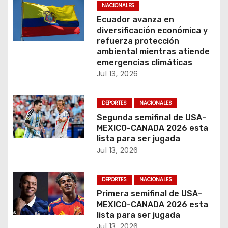
NACIONALES
e
Ecuador avanza en
n
diversificación económica y
refuerza protección
t
ambiental mientras atiende
emergencias climáticas
r
Jul 13, 2026
a
DEPORTES
NACIONALES
d
Segunda semifinal de USA-
MEXICO-CANADA 2026 esta
a
lista para ser jugada
Jul 13, 2026
s
DEPORTES
NACIONALES
Primera semifinal de USA-
MEXICO-CANADA 2026 esta
lista para ser jugada
Jul 13, 2026