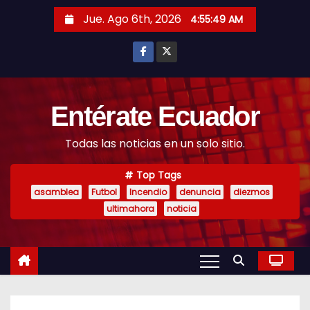
S
Jue. Ago 6th, 2026
4:55:50 AM
k
i
p
t
o
Entérate Ecuador
c
Todas las noticias en un solo sitio.
o
n
Top Tags
t
asamblea
Futbol
Incendio
denuncia
diezmos
e
ultimahora
noticia
n
t