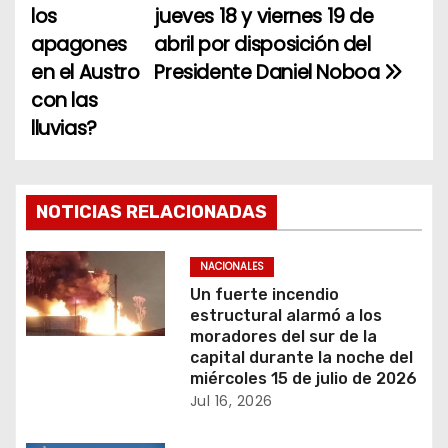
a
los
jueves 18 y viernes 19 de
apagones
abril por disposición del
v
en el Austro
Presidente Daniel Noboa
e
con las
lluvias?
g
a
c
NOTICIAS RELACIONADAS
i
NACIONALES
ó
Un fuerte incendio
estructural alarmó a los
n
moradores del sur de la
capital durante la noche del
d
miércoles 15 de julio de 2026
Jul 16, 2026
e