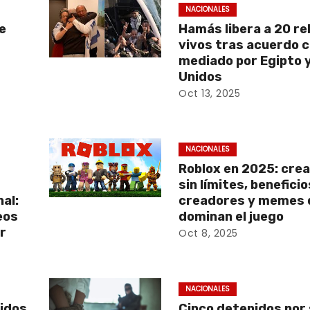
NACIONALES
e
Hamás libera a 20 r
vivos tras acuerdo c
mediado por Egipto 
Unidos
Oct 13, 2025
NACIONALES
Roblox en 2025: crea
e
sin límites, benefici
al:
creadores y memes 
eos
dominan el juego
r
Oct 8, 2025
NACIONALES
nidos
Cinco detenidos por