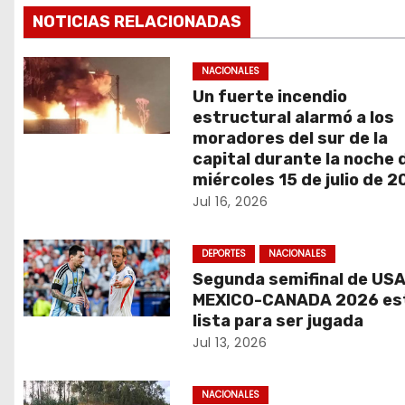
v
NOTICIAS RELACIONADAS
e
g
NACIONALES
Un fuerte incendio
a
estructural alarmó a los
moradores del sur de la
c
capital durante la noche 
miércoles 15 de julio de 
i
Jul 16, 2026
ó
DEPORTES
NACIONALES
n
Segunda semifinal de US
d
MEXICO-CANADA 2026 es
lista para ser jugada
e
Jul 13, 2026
e
NACIONALES