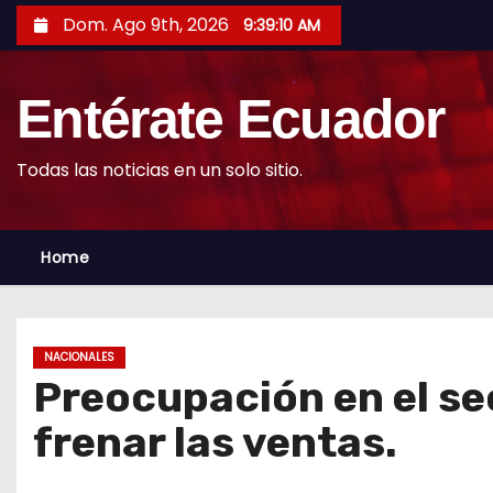
S
Dom. Ago 9th, 2026
9:39:12 AM
k
i
Entérate Ecuador
p
t
o
Todas las noticias en un solo sitio.
c
o
Home
n
t
e
n
NACIONALES
t
Preocupación en el se
frenar las ventas.