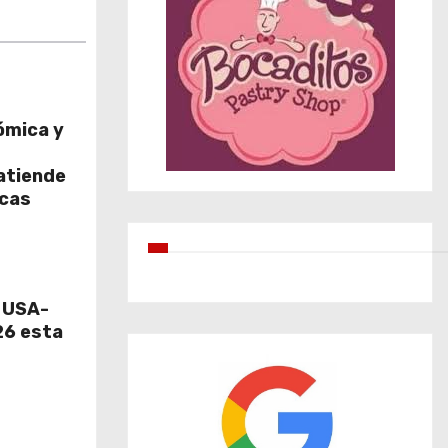
ómica y
atiende
icas
e USA-
6 esta