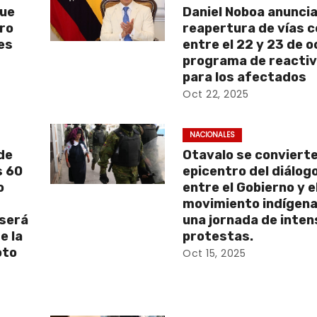
que
Daniel Noboa anunci
aro
reapertura de vías 
es
entre el 22 y 23 de 
programa de reactiv
para los afectados
Oct 22, 2025
NACIONALES
de
Otavalo se convierte
s 60
epicentro del diálog
o
entre el Gobierno y e
movimiento indígena
 será
una jornada de inte
e la
protestas.
oto
Oct 15, 2025