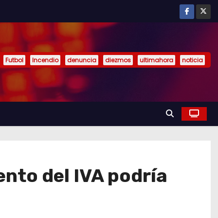
Futbol
Incendio
denuncia
diezmos
ultimahora
noticia
nto del IVA podría