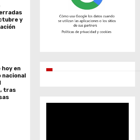
a
cerradas
octubre y
ación
 hoy en
o nacional
l
, tras
nsas