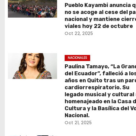
n
Pueblo Kayambi anuncia 
no se acoge al cese del p
t
nacional y mantiene cierr
viales hoy 22 de octubre
r
Oct 22, 2025
a
d
NACIONALES
Paulina Tamayo, “La Gran
a
del Ecuador”, falleció a lo
s
años en Quito tras un par
cardiorrespiratorio. Su
legado musical y cultural
homenajeado en la Casa d
Cultura y la Basílica del V
Nacional.
Oct 21, 2025