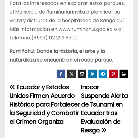
Para los interesados en explorar estos parques,
el Municipio de Rumiñahui invita a planificar su
visita y disfrutar de la hospitalidad de Sangolquí.
Más información en www.ruminahui.gob.ec o al
teléfono (+593) 02 299 8300.
Rumiñahui: Donde la historia, el arte y la
naturaleza se encuentran en cada parque.
Ecuador y Estados
Inocar
N
Unidos Firman Acuerdo
Suspende Alerta
a
Histórico para Fortalecer
de Tsunami en
la Seguridad y Combatir
Ecuador tras
v
el Crimen Organiza
Evaluación de
e
Riesgo