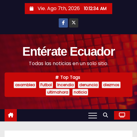
S
Vie. Ago 7th, 2026
10:12:35 AM
k
i
p
t
o
Entérate Ecuador
c
Todas las noticias en un solo sitio.
o
n
Top Tags
t
asamblea
Futbol
Incendio
denuncia
diezmos
e
ultimahora
noticia
n
t