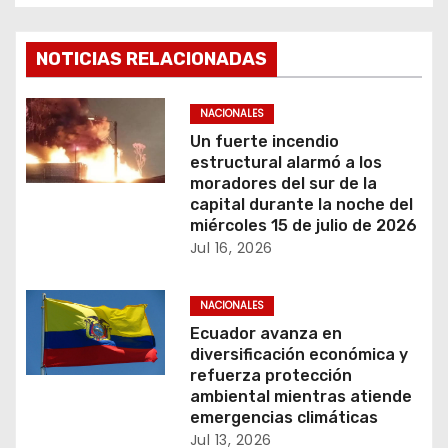
g
a
NOTICIAS RELACIONADAS
c
NACIONALES
i
Un fuerte incendio
estructural alarmó a los
ó
moradores del sur de la
capital durante la noche del
n
miércoles 15 de julio de 2026
Jul 16, 2026
d
e
NACIONALES
Ecuador avanza en
e
diversificación económica y
refuerza protección
n
ambiental mientras atiende
emergencias climáticas
t
Jul 13, 2026