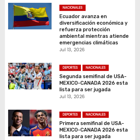
NACIONALES
d
Ecuador avanza en
e
diversificación económica y
refuerza protección
e
ambiental mientras atiende
emergencias climáticas
n
Jul 13, 2026
t
DEPORTES
NACIONALES
r
Segunda semifinal de USA-
MEXICO-CANADA 2026 esta
a
lista para ser jugada
Jul 13, 2026
d
a
DEPORTES
NACIONALES
Primera semifinal de USA-
s
MEXICO-CANADA 2026 esta
lista para ser jugada