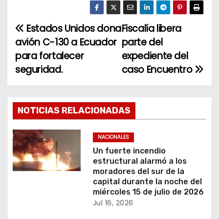
Estados Unidos dona
Fiscalía libera
N
avión C-130 a Ecuador
parte del
a
para fortalecer
expediente del
seguridad.
caso Encuentro
v
e
g
NOTICIAS RELACIONADAS
a
NACIONALES
c
Un fuerte incendio
estructural alarmó a los
i
moradores del sur de la
capital durante la noche del
ó
miércoles 15 de julio de 2026
Jul 16, 2026
n