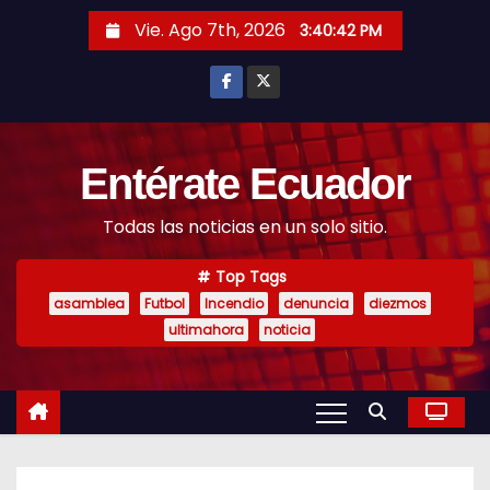
S
Vie. Ago 7th, 2026
3:40:43 PM
k
i
p
t
o
Entérate Ecuador
c
Todas las noticias en un solo sitio.
o
n
Top Tags
t
asamblea
Futbol
Incendio
denuncia
diezmos
e
ultimahora
noticia
n
t