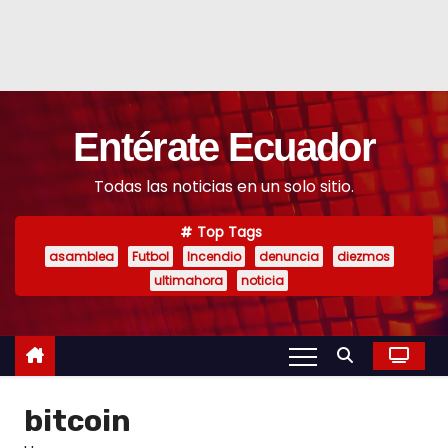
Entérate Ecuador
Todas las noticias en un solo sitio.
Top Tags
asamblea
Futbol
Incendio
denuncia
diezmos
ultimahora
noticia
bitcoin