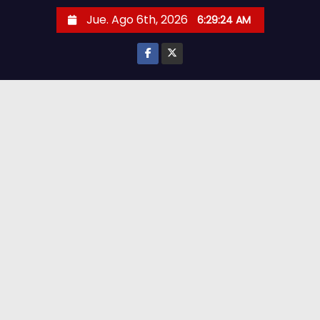
S
Jue. Ago 6th, 2026
6:29:26 AM
k
i
p
t
o
c
o
n
t
e
n
t