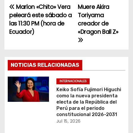
Marlon «Chito» Vera
Muere Akira
N
peleará este sábado a
Toriyama
a
las 11:30 PM (hora de
creador de
Ecuador)
«Dragon Ball Z»
v
e
g
NOTICIAS RELACIONADAS
a
c
INTERNACIONALES
Keiko Sofía Fujimori Higuchi
i
como la nueva presidenta
electa de la República del
ó
Perú para el periodo
constitucional 2026-2031
n
Jul 15, 2026