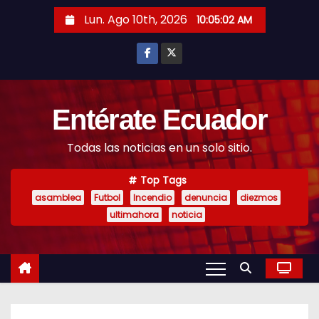
S
Lun. Ago 10th, 2026
10:05:04 AM
k
i
p
t
o
Entérate Ecuador
c
Todas las noticias en un solo sitio.
o
n
Top Tags
t
asamblea
Futbol
Incendio
denuncia
diezmos
e
ultimahora
noticia
n
t