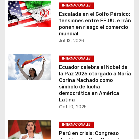
d
INTERNACIONALES
e
Escalada en el Golfo Pérsico:
tensiones entre EE.UU. e Irán
e
ponen en riesgo el comercio
mundial
n
Jul 13, 2026
t
INTERNACIONALES
r
Ecuador celebra el Nobel de
la Paz 2025 otorgado a María
a
Corina Machado como
símbolo de lucha
d
democrática en América
Latina
a
Oct 10, 2025
s
INTERNACIONALES
Perú en crisis: Congreso