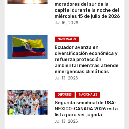
c
moradores del sur de la
capital durante la noche del
i
miércoles 15 de julio de 2026
Jul 16, 2026
ó
n
NACIONALES
Ecuador avanza en
d
diversificación económica y
refuerza protección
e
ambiental mientras atiende
emergencias climáticas
e
Jul 13, 2026
n
DEPORTES
NACIONALES
t
Segunda semifinal de USA-
MEXICO-CANADA 2026 esta
r
lista para ser jugada
a
Jul 13, 2026