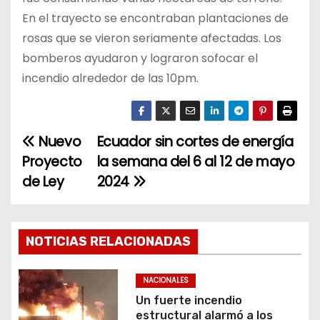
En el trayecto se encontraban plantaciones de
rosas que se vieron seriamente afectadas. Los
bomberos ayudaron y lograron sofocar el
incendio alrededor de las 10pm.
Nuevo
Ecuador sin cortes de energía
N
Proyecto
la semana del 6 al 12 de mayo
a
de Ley
2024
v
e
NOTICIAS RELACIONADAS
g
NACIONALES
a
Un fuerte incendio
estructural alarmó a los