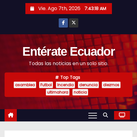
S
Vie. Ago 7th, 2026
7:43:20 AM
k
i
p
t
o
Entérate Ecuador
c
Todas las noticias en un solo sitio.
o
n
Top Tags
t
asamblea
Futbol
Incendio
denuncia
diezmos
e
ultimahora
noticia
n
t