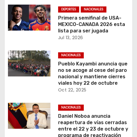
d
DEPORTES
NACIONALES
a
Primera semifinal de USA-
MEXICO-CANADA 2026 esta
s
lista para ser jugada
Jul 13, 2026
NACIONALES
Pueblo Kayambi anuncia que
no se acoge al cese del paro
nacional y mantiene cierres
viales hoy 22 de octubre
Oct 22, 2025
NACIONALES
Daniel Noboa anuncia
reapertura de vías cerradas
entre el 22 y 23 de octubre y
programa de reactivación