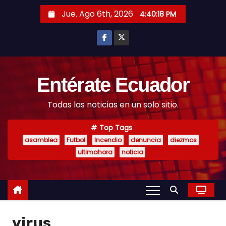
S
Jue. Ago 6th, 2026
4:40:20 PM
k
i
p
t
o
Entérate Ecuador
c
Todas las noticias en un solo sitio.
o
n
Top Tags
t
asamblea
Futbol
Incendio
denuncia
diezmos
e
ultimahora
noticia
n
t
virus