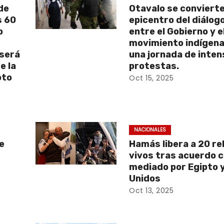
de
Otavalo se convierte
s 60
epicentro del diálog
o
entre el Gobierno y e
movimiento indígena
 será
una jornada de inte
e la
protestas.
oto
Oct 15, 2025
NACIONALES
e
Hamás libera a 20 r
vivos tras acuerdo c
mediado por Egipto 
Unidos
Oct 13, 2025