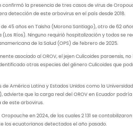
ion confirmó la presencia de tres casos de virus de Oropo
a detección de este arbovirus en el país desde 2018.
 de 45 años en Taisha (Morona Santiago), otro de 62 año
(Los Ríos). Ninguno requirió hospitalización y todos se 
anamericana de la Salud (OPS) de febrero de 2025.
mente asociado al OROV, el jejen Culicoides paraensis, no 
identificado otras especies del género Culicoides que pod
nes de América Latina y Estados Unidos como la Universidad
io), advierte que la carga real del OROV en Ecuador podría
a de este arbovirus.
 Oropouche en 2024, de los cuales 2 131 se contabilizaron
nte los ecuatorianos detectados el año pasado.