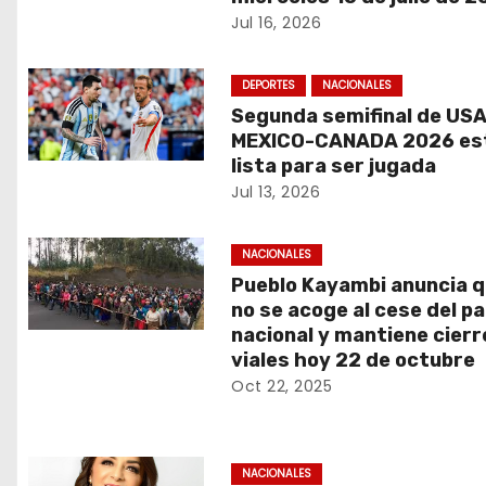
i
Jul 16, 2026
ó
DEPORTES
NACIONALES
n
Segunda semifinal de US
d
MEXICO-CANADA 2026 es
lista para ser jugada
e
Jul 13, 2026
e
NACIONALES
n
Pueblo Kayambi anuncia 
no se acoge al cese del p
t
nacional y mantiene cierr
viales hoy 22 de octubre
r
Oct 22, 2025
a
d
NACIONALES