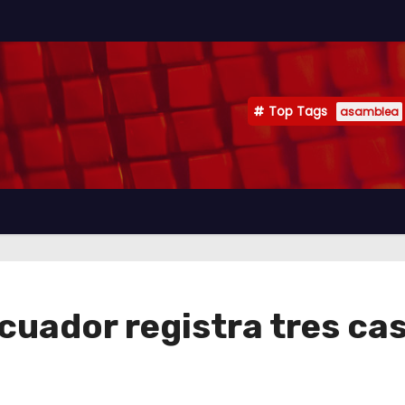
Top Tags
asamblea
cuador registra tres ca