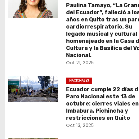
Paulina Tamayo, “La Gran
a
del Ecuador”, falleció a lo
s
años en Quito tras un par
cardiorrespiratorio. Su
legado musical y cultural
homenajeado en la Casa d
Cultura y la Basílica del V
Nacional.
Oct 21, 2025
NACIONALES
Ecuador cumple 22 días d
Paro Nacional este 13 de
octubre: cierres viales en
Imbabura, Pichincha y
restricciones en Quito
Oct 13, 2025