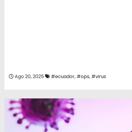
Ago 20, 2025
#ecuador
,
#ops
,
#virus