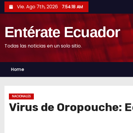
S
Vie. Ago 7th, 2026
7:54:19 AM
k
i
Entérate Ecuador
p
t
o
Todas las noticias en un solo sitio.
c
o
Home
n
t
e
n
NACIONALES
t
Virus de Oropouche: E