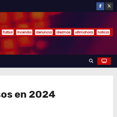
Futbol
Incendio
denuncia
diezmos
ultimahora
noticia
sos en 2024