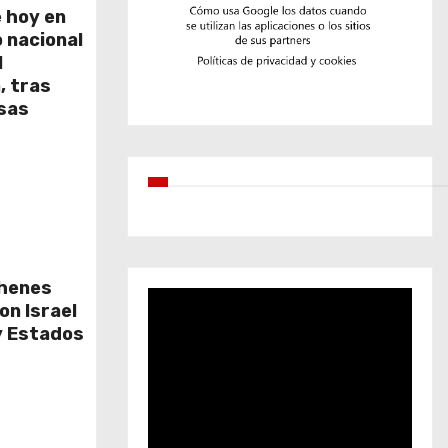
 hoy en
o nacional
l
, tras
nsas
ehenes
on Israel
y Estados