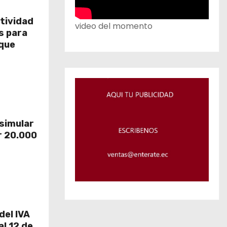
tividad
video del momento
os para
que
 simular
r 20.000
del IVA
al 12 de