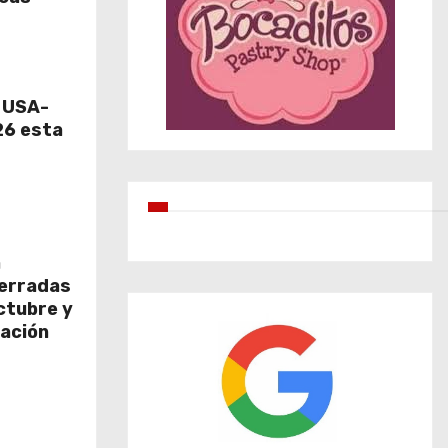
e USA-
6 esta
a
cerradas
octubre y
ación