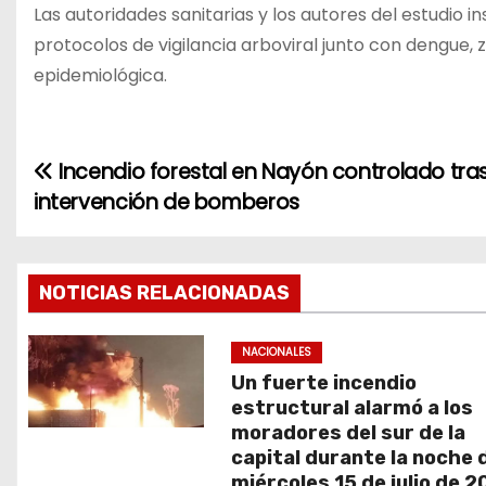
Las autoridades sanitarias y los autores del estudio i
protocolos de vigilancia arboviral junto con dengue, 
epidemiológica.
Incendio forestal en Nayón controlado tra
N
intervención de bomberos
a
v
NOTICIAS RELACIONADAS
e
g
NACIONALES
Un fuerte incendio
a
estructural alarmó a los
moradores del sur de la
c
capital durante la noche 
miércoles 15 de julio de 