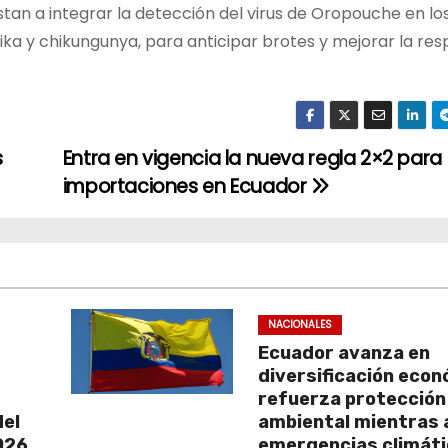
nstan a integrar la detección del virus de Oropouche en lo
zika y chikungunya, para anticipar brotes y mejorar la re
s
Entra en vigencia la nueva regla 2×2 para
importaciones en Ecuador
NACIONALES
Ecuador avanza en
diversificación econ
refuerza protección
del
ambiental mientras 
2026
emergencias climát