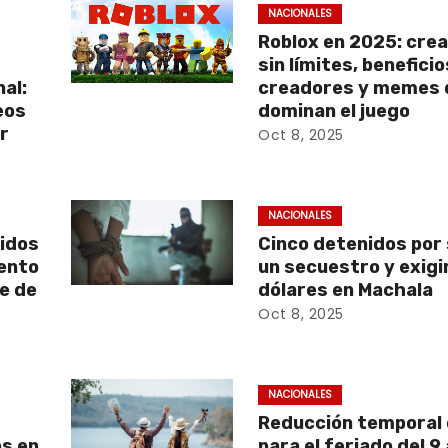
NACIONALES
Roblox en 2025: crea
e
sin límites, benefici
al:
creadores y memes 
eos
dominan el juego
r
Oct 8, 2025
NACIONALES
nidos
Cinco detenidos por
ento
un secuestro y exigi
e de
dólares en Machala
Oct 8, 2025
NACIONALES
Reducción temporal 
s en
para el feriado del 9 