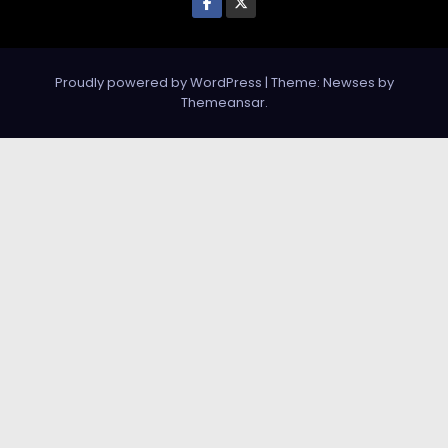
Proudly powered by WordPress
|
Theme: Newses by
Themeansar
.