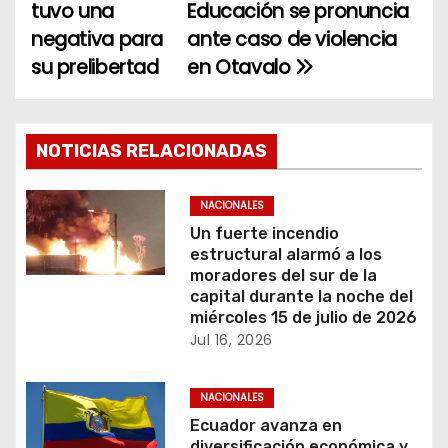
tuvo una
Educación se pronuncia
a
negativa para
ante caso de violencia
su prelibertad
en Otavalo
v
e
g
NOTICIAS RELACIONADAS
a
NACIONALES
c
Un fuerte incendio
estructural alarmó a los
i
moradores del sur de la
capital durante la noche del
ó
miércoles 15 de julio de 2026
Jul 16, 2026
n
NACIONALES
d
Ecuador avanza en
diversificación económica y