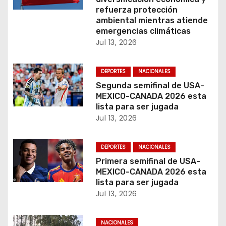
e
refuerza protección
e
ambiental mientras atiende
emergencias climáticas
n
Jul 13, 2026
t
DEPORTES
NACIONALES
r
Segunda semifinal de USA-
MEXICO-CANADA 2026 esta
a
lista para ser jugada
Jul 13, 2026
d
a
DEPORTES
NACIONALES
Primera semifinal de USA-
s
MEXICO-CANADA 2026 esta
lista para ser jugada
Jul 13, 2026
NACIONALES