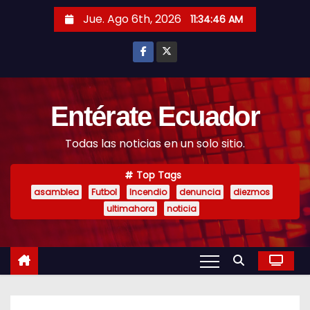
S
Jue. Ago 6th, 2026
11:34:47 AM
k
i
p
t
o
Entérate Ecuador
c
Todas las noticias en un solo sitio.
o
n
Top Tags
t
asamblea
Futbol
Incendio
denuncia
diezmos
e
ultimahora
noticia
n
t