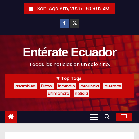
S
Sáb. Ago 8th, 2026
6:09:03 AM
k
i
p
t
o
Entérate Ecuador
c
Todas las noticias en un solo sitio.
o
n
Top Tags
t
asamblea
Futbol
Incendio
denuncia
diezmos
e
ultimahora
noticia
n
t