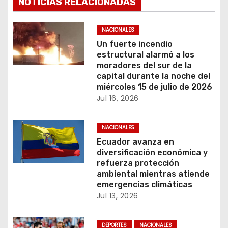
NOTICIAS RELACIONADAS
a
c
NACIONALES
Un fuerte incendio
i
estructural alarmó a los
moradores del sur de la
ó
capital durante la noche del
miércoles 15 de julio de 2026
n
Jul 16, 2026
d
NACIONALES
e
Ecuador avanza en
diversificación económica y
e
refuerza protección
ambiental mientras atiende
n
emergencias climáticas
Jul 13, 2026
t
r
DEPORTES
NACIONALES