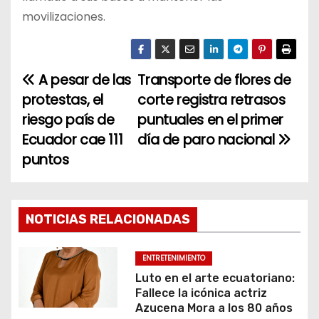
movilizaciones.
A pesar de las
Transporte de flores de
N
protestas, el
corte registra retrasos
a
riesgo país de
puntuales en el primer
Ecuador cae 111
día de paro nacional
v
puntos
e
g
NOTICIAS RELACIONADAS
a
c
ENTRETENIMIENTO
Luto en el arte ecuatoriano:
i
Fallece la icónica actriz
Azucena Mora a los 80 años