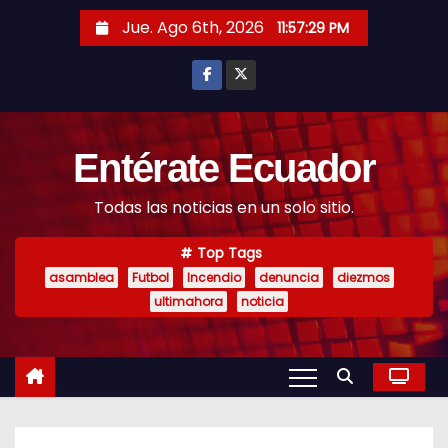
S
Jue. Ago 6th, 2026
11:57:30 PM
k
i
p
t
o
Entérate Ecuador
c
Todas las noticias en un solo sitio.
o
n
Top Tags
t
asamblea
Futbol
Incendio
denuncia
diezmos
e
ultimahora
noticia
n
t