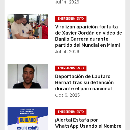
ó
Jul 14, 2026
n
ENTRETENIMIENTO
d
Viralizan aparición fortuita
de Xavier Jordán en video de
e
Danilo Carrera durante
partido del Mundial en Miami
e
Jul 14, 2026
n
ENTRETENIMIENTO
t
Deportación de Lautaro
Bernat tras su detención
r
durante el paro nacional
Oct 6, 2025
a
d
ENTRETENIMIENTO
¡Alerta! Estafa por
a
WhatsApp Usando el Nombre