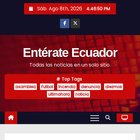
S
Sáb. Ago 8th, 2026
4:46:52 PM
k
i
p
t
o
Entérate Ecuador
c
Todas las noticias en un solo sitio.
o
n
Top Tags
t
asamblea
Futbol
Incendio
denuncia
diezmos
e
ultimahora
noticia
n
t