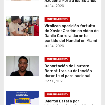
Azucena Mora a los 80 años
Jul 14, 2026
n
d
ENTRETENIMIENTO
Viralizan aparición fortuita
e
de Xavier Jordán en video de
Danilo Carrera durante
e
partido del Mundial en Miami
Jul 14, 2026
n
t
ENTRETENIMIENTO
Deportación de Lautaro
r
Bernat tras su detención
durante el paro nacional
a
Oct 6, 2025
d
ENTRETENIMIENTO
a
¡Alerta! Estafa por