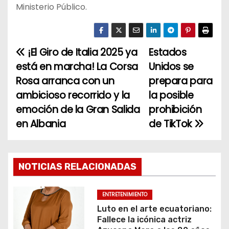
Ministerio Público.
¡El Giro de Italia 2025 ya
Estados
N
está en marcha! La Corsa
Unidos se
a
Rosa arranca con un
prepara para
ambicioso recorrido y la
la posible
v
emoción de la Gran Salida
prohibición
e
en Albania
de TikTok
g
a
NOTICIAS RELACIONADAS
c
ENTRETENIMIENTO
i
Luto en el arte ecuatoriano:
Fallece la icónica actriz
ó