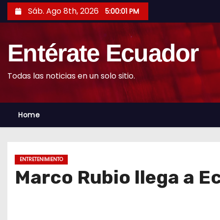
S
Sáb. Ago 8th, 2026
5:00:02 PM
k
i
Entérate Ecuador
p
t
o
Todas las noticias en un solo sitio.
c
o
Home
n
t
e
n
ENTRETENIMIENTO
t
Marco Rubio llega a Ec