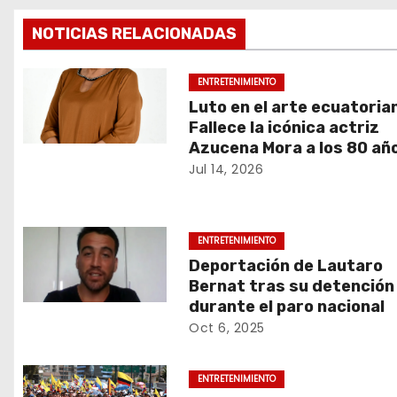
v
NOTICIAS RELACIONADAS
e
g
ENTRETENIMIENTO
Luto en el arte ecuatoria
a
Fallece la icónica actriz
Azucena Mora a los 80 añ
c
Jul 14, 2026
i
ó
ENTRETENIMIENTO
Deportación de Lautaro
n
Bernat tras su detención
d
durante el paro nacional
Oct 6, 2025
e
e
ENTRETENIMIENTO