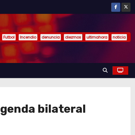
Futbol
Incendio
denuncia
diezmos
ultimahora
noticia
agenda bilateral