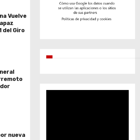
na Vuelve
rapaz
 del Giro
eneral
erremoto
ador
por nueva