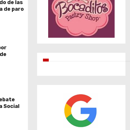
do de las
ía de paro
por
 de
debate
a Social