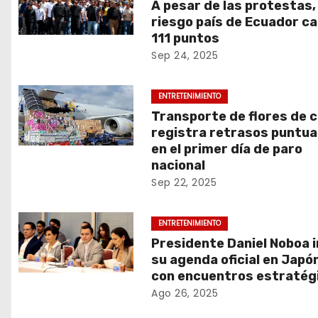
A pesar de las protestas, 
n
riesgo país de Ecuador c
111 puntos
t
Sep 24, 2025
r
ENTRETENIMIENTO
a
Transporte de flores de 
registra retrasos puntua
d
en el primer día de paro
nacional
a
Sep 22, 2025
s
ENTRETENIMIENTO
Presidente Daniel Noboa i
su agenda oficial en Japó
con encuentros estratég
Ago 26, 2025