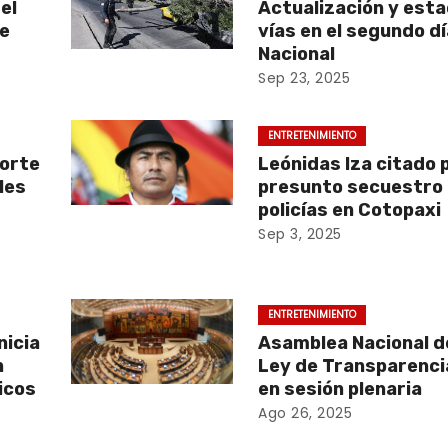
el
Actualización y esta
ae
vías en el segundo d
Nacional
Sep 23, 2025
ENTRETENIMIENTO
corte
Leónidas Iza citado 
les
presunto secuestro
policías en Cotopaxi
Sep 3, 2025
ENTRETENIMIENTO
nicia
Asamblea Nacional 
n
Ley de Transparenci
icos
en sesión plenaria
Ago 26, 2025