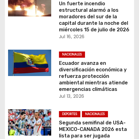
i
Un fuerte incendio
estructural alarmó a los
ó
moradores del sur de la
capital durante la noche del
n
miércoles 15 de julio de 2026
Jul 16, 2026
d
e
NACIONALES
Ecuador avanza en
e
diversificación económica y
refuerza protección
n
ambiental mientras atiende
emergencias climáticas
t
Jul 13, 2026
r
DEPORTES
NACIONALES
a
Segunda semifinal de USA-
MEXICO-CANADA 2026 esta
d
lista para ser jugada