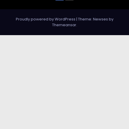
Proudly powered by WordPress
|
Theme: Newses by
Themeansar
.