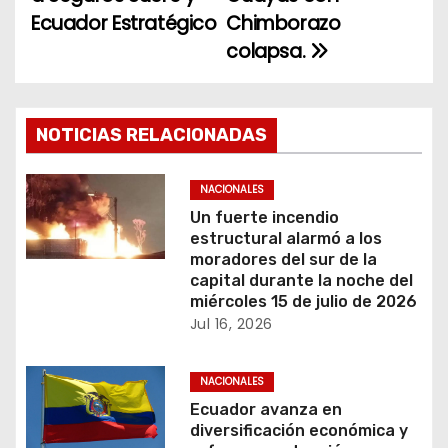
a
Ecuador Estratégico
Chimborazo
colapsa.
v
e
g
NOTICIAS RELACIONADAS
a
NACIONALES
c
Un fuerte incendio
estructural alarmó a los
i
moradores del sur de la
capital durante la noche del
ó
miércoles 15 de julio de 2026
Jul 16, 2026
n
NACIONALES
d
Ecuador avanza en
e
diversificación económica y