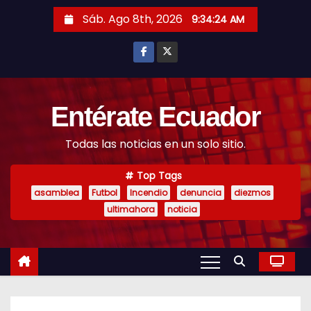
S
Sáb. Ago 8th, 2026
9:34:25 AM
k
i
p
t
o
Entérate Ecuador
c
Todas las noticias en un solo sitio.
o
n
Top Tags
t
asamblea
Futbol
Incendio
denuncia
diezmos
e
ultimahora
noticia
n
t