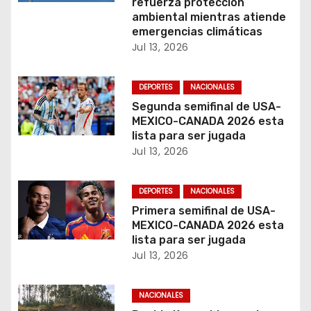
refuerza protección
e
ambiental mientras atiende
emergencias climáticas
n
Jul 13, 2026
t
DEPORTES
NACIONALES
r
Segunda semifinal de USA-
MEXICO-CANADA 2026 esta
a
lista para ser jugada
Jul 13, 2026
d
a
DEPORTES
NACIONALES
Primera semifinal de USA-
s
MEXICO-CANADA 2026 esta
lista para ser jugada
Jul 13, 2026
NACIONALES