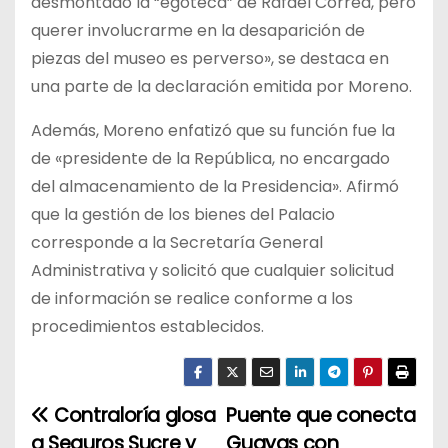
desmontado la “egoteca” de Rafael Correa, pero
querer involucrarme en la desaparición de
piezas del museo es perverso», se destaca en
una parte de la declaración emitida por Moreno.
Además, Moreno enfatizó que su función fue la
de «presidente de la República, no encargado
del almacenamiento de la Presidencia». Afirmó
que la gestión de los bienes del Palacio
corresponde a la Secretaría General
Administrativa y solicitó que cualquier solicitud
de información se realice conforme a los
procedimientos establecidos.
Contraloría glosa
Puente que conecta
N
a Seguros Sucre y
Guayas con