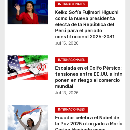
c
INTERNACIONALES
Keiko Sofía Fujimori Higuchi
i
como la nueva presidenta
electa de la República del
ó
Perú para el periodo
constitucional 2026-2031
n
Jul 15, 2026
d
INTERNACIONALES
e
Escalada en el Golfo Pérsico:
tensiones entre EE.UU. e Irán
e
ponen en riesgo el comercio
mundial
n
Jul 13, 2026
t
INTERNACIONALES
r
Ecuador celebra el Nobel de
la Paz 2025 otorgado a María
a
Corina Machado como