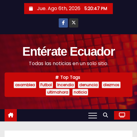
S
Jue. Ago 6th, 2026
5:20:48 PM
k
i
p
t
o
Entérate Ecuador
c
Todas las noticias en un solo sitio.
o
n
Top Tags
t
asamblea
Futbol
Incendio
denuncia
diezmos
e
ultimahora
noticia
n
t