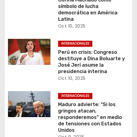
símbolo de lucha
d
democrática en América
Latina
a
Oct 10, 2025
s
INTERNACIONALES
Perú en crisis: Congreso
destituye a Dina Boluarte y
José Jerí asume la
presidencia interina
Oct 10, 2025
INTERNACIONALES
Maduro advierte: “Si los
gringos atacan,
responderemos” en medio
de tensiones con Estados
Unidos