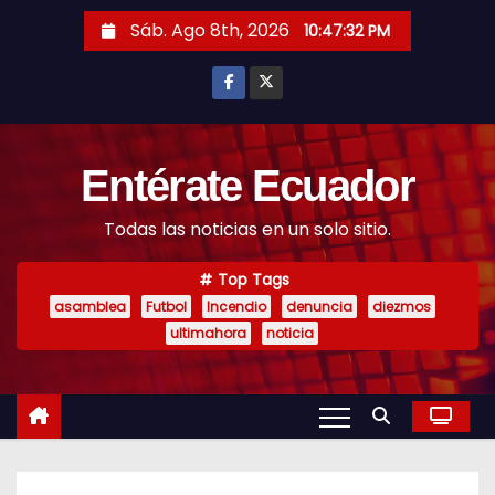
S
Sáb. Ago 8th, 2026
10:47:33 PM
k
i
p
t
o
Entérate Ecuador
c
Todas las noticias en un solo sitio.
o
n
Top Tags
t
asamblea
Futbol
Incendio
denuncia
diezmos
e
ultimahora
noticia
n
t