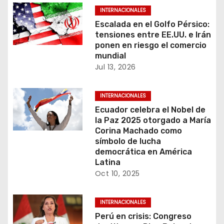
d
INTERNACIONALES
e
Escalada en el Golfo Pérsico:
tensiones entre EE.UU. e Irán
e
ponen en riesgo el comercio
mundial
n
Jul 13, 2026
t
INTERNACIONALES
r
Ecuador celebra el Nobel de
la Paz 2025 otorgado a María
a
Corina Machado como
símbolo de lucha
d
democrática en América
Latina
a
Oct 10, 2025
s
INTERNACIONALES
Perú en crisis: Congreso