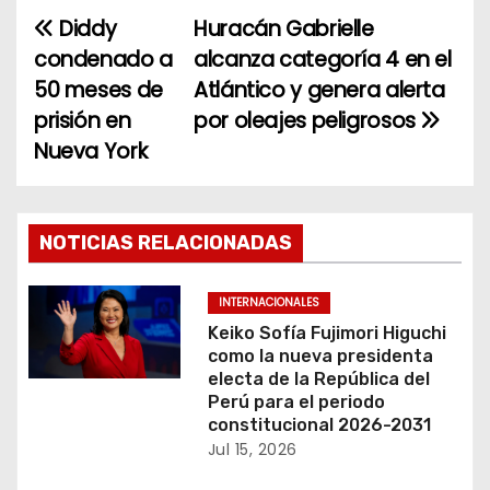
Diddy
Huracán Gabrielle
N
condenado a
alcanza categoría 4 en el
a
50 meses de
Atlántico y genera alerta
prisión en
por oleajes peligrosos
v
Nueva York
e
g
NOTICIAS RELACIONADAS
a
c
INTERNACIONALES
Keiko Sofía Fujimori Higuchi
i
como la nueva presidenta
electa de la República del
ó
Perú para el periodo
constitucional 2026-2031
n
Jul 15, 2026