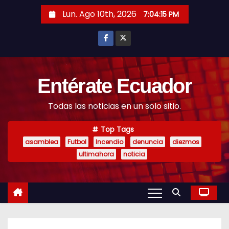
S
Lun. Ago 10th, 2026
7:04:16 PM
k
i
p
t
o
Entérate Ecuador
c
Todas las noticias en un solo sitio.
o
n
Top Tags
t
asamblea
Futbol
Incendio
denuncia
diezmos
e
ultimahora
noticia
n
t