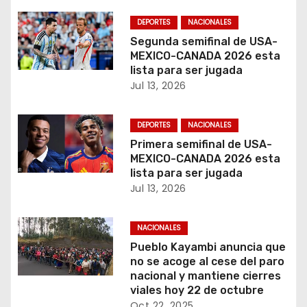
a
DEPORTES
NACIONALES
d
Segunda semifinal de USA-
MEXICO-CANADA 2026 esta
a
lista para ser jugada
Jul 13, 2026
s
DEPORTES
NACIONALES
Primera semifinal de USA-
MEXICO-CANADA 2026 esta
lista para ser jugada
Jul 13, 2026
NACIONALES
Pueblo Kayambi anuncia que
no se acoge al cese del paro
nacional y mantiene cierres
viales hoy 22 de octubre
Oct 22, 2025