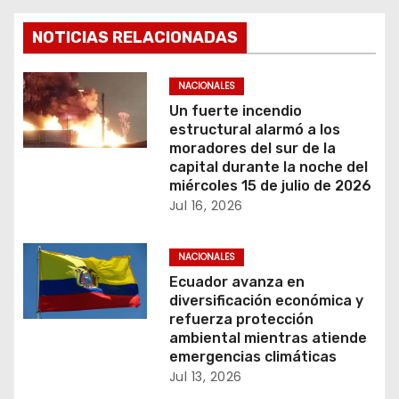
a
c
NOTICIAS RELACIONADAS
i
NACIONALES
ó
Un fuerte incendio
estructural alarmó a los
n
moradores del sur de la
capital durante la noche del
d
miércoles 15 de julio de 2026
Jul 16, 2026
e
NACIONALES
e
Ecuador avanza en
n
diversificación económica y
refuerza protección
t
ambiental mientras atiende
emergencias climáticas
r
Jul 13, 2026